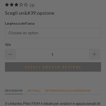
1
(1)
recensioni
Scegli un&#39;opzione
totali
Larghezza dell'ansa
Qtà
SCEGLI UN&#39;OPZIONE
DESCRIZIONE
DETTAGLI
INFORMAZIONI SULLA SPEDIZIONE
Il cinturino Pilot FKM è ideale per aviatori e appassionati di