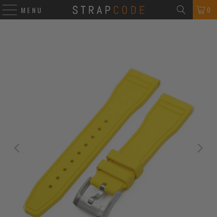
0
MENU