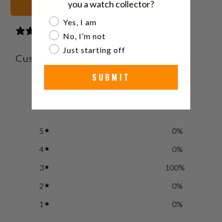
you a watch collector?
gialli Cinturini orologio
Are you a watch collector?
Yes, I am
1 review
No, I’m not
Just starting off
Customer reviews
SUBMIT
3
/ 5
1 review
5
0
%
4
0
%
3
100
%
2
0
%
1
0
%