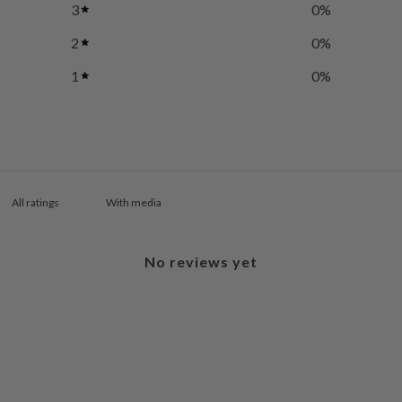
3
0
%
2
0
%
1
0
%
With media
No reviews yet