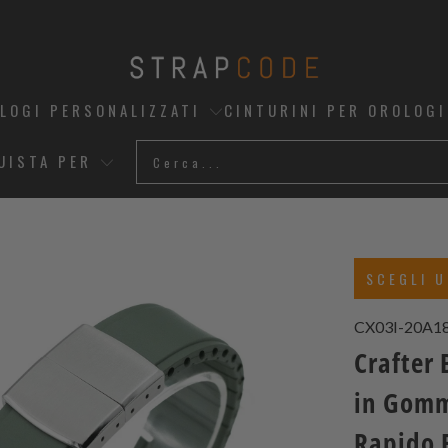
OLOGI PERSONALIZZATI
CINTURINI PER OROLOGI
UISTA PER
SCEGLI U
CX03I-20A1
Crafter 
in Gomm
Rapido 