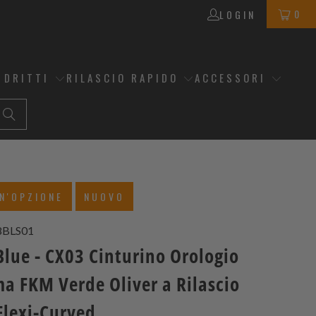
0
LOGIN
 DRITTI
RILASCIO RAPIDO
ACCESSORI
N'OPZIONE
NUOVO
8BLS01
Blue - CX03 Cinturino Orologio
a FKM Verde Oliver a Rilascio
Flexi-Curved