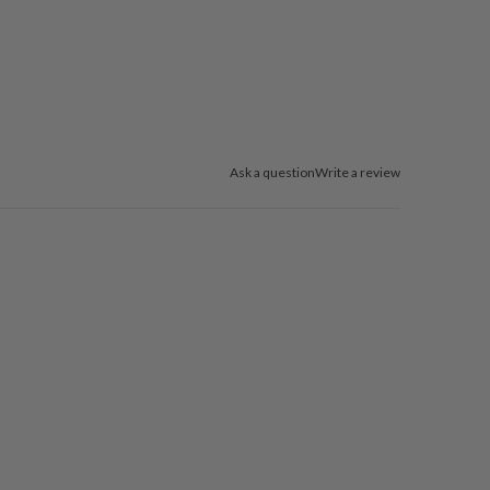
Ask a question
Write a review