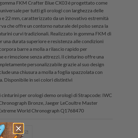
 in gomma FKM Crafter Blue CX03 è progettato come
universale per tutti gli orologi con larghezza delle
 e 22 mm, caratterizzato da un innovativo estremità
urva che offre un contorno naturale del polso senza la
inturini curvi tradizionali. Realizzato in gomma FKM di
er una durata superiore e resistenza alle condizioni
corpora barre a molla a rilascio rapido per
ne e rimozione senza attrezzi. Il cinturino offre una
ompletamente personalizzabile grazie al suo design
nclude una chiusura a molla a foglia spazzolata con
. Disponibile in sei colori distintivi
cinturini per orologi demo orologi di
Strapcode
: IWC
e Chronograph Bronze, Jaeger LeCoultre Master
Extreme World Chronograph Q1768470
i
hare
Condividi
Email