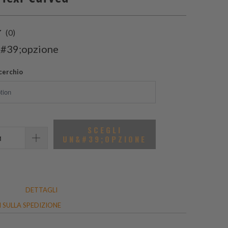
0
(0)
recensioni
&#39;opzione
totali
cerchio
SCEGLI
UN&#39;OPZIONE
DETTAGLI
 SULLA SPEDIZIONE