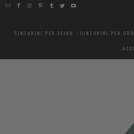
EMAIL
STRAPCODE
STRAPCODE
STRAPCODE
STRAPCODE
STRAPCODE
STRAPCODE
STRAPCODE
ON
ON
ON
ON
ON
ON
FACEBOOK
INSTAGRAM
PINTEREST
TUMBLR
TWITTER
YOUTUBE
CINTURINI PER SEIKO
CINTURINI PER OR
ACQ