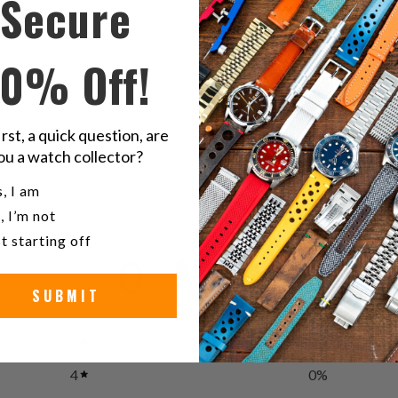
Secure
questo
t
su
o
Twitter
F
10% Off!
ve
irst, a quick question, are
ou a watch collector?
u a watch collector?
, I am
, I’m not
t starting off
0
/ 5
0 reviews
SUBMIT
5
0
%
4
0
%