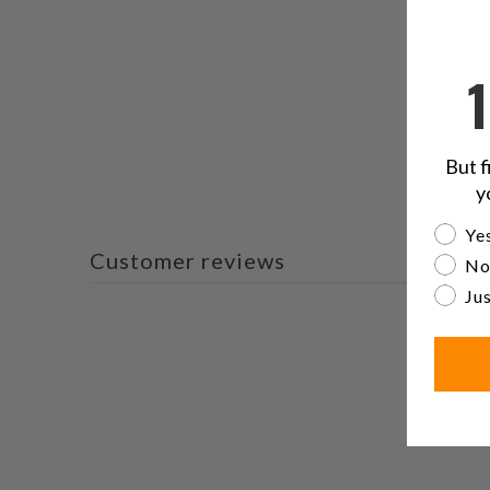
But f
y
Are yo
Yes
Customer reviews
No
Jus