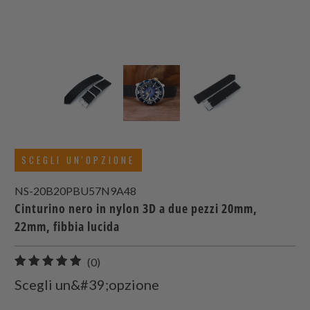
SCEGLI UN'OPZIONE
NS-20B20PBU57N9A48
Cinturino nero in nylon 3D a due pezzi 20mm,
22mm, fibbia lucida
0
(0)
recensioni
Scegli un&#39;opzione
totali