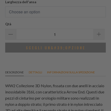
Larghezza dell'ansa
Qtà
SCEGLI UN&#39;OPZIONE
DESCRIZIONE
DETTAGLI
INFORMAZIONI SULLA SPEDIZIONE
WW2 Collezione 3D Nylon, fissata con due anelli in acciaio
inossidabile 316L con caratteristica Arrow End. Questi due
pezzi di cinturino per orologio militare sono realizzati in
nylon a doppio strato; il primo strato è in nylon intrecciato
3D ad alta densità e il secondo strato è in nylon standard. Il