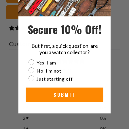
neri Cinturini orologio
Secure 10% Off!
0 reviews
Customer reviews
But first, a quick question, are
you a watch collector?
0
Are you a watch collector?
Yes, I am
/ 5
0 reviews
No, I’m not
Just starting off
5
0
%
SUBMIT
4
0
%
3
0
%
2
0
%
1
0
%