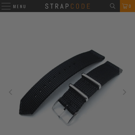
0
MENU