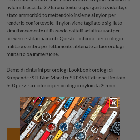
nylon intrecciato 3D ha una texture sporgente evidente, è
stato ammorbidito mettendolo insieme al nylon per
renderlo confortevole. Il nylon viene tagliato e sigillato
simultaneamente utilizzando coltelli ad ultrasuoni per
prevenire sfilacciamenti. Questo cinturino per orologio
militare sembra perfettamente abbinato ai tuoi orologi
militari o da immersione.
Demo di cinturini per orologi Lookbook orologi di
Strapcode
: SEI Blue Monster SRP455 Edizione Limitata
500 pezzi su cinturini per orologi in nylon da 20 mm
Condividi
Share
Condividi
Email
questo
this
questo
this
su
on
su
to
Twitter
Facebook
Pinterest
a
Vedi tutti i cinturini
friend