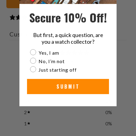
Vedi tutti i cinturini
friend
Secure 10% Off!
1 review
Customer reviews
But first, a quick question, are
you a watch collector?
5
Are you a watch collector?
Yes, I am
/ 5
No, I’m not
1 review
Just starting off
5
100
%
SUBMIT
4
0
%
3
0
%
2
0
%
1
0
%