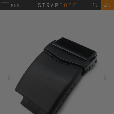
0
MENU