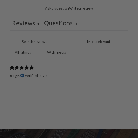
Ask a question
Write a review
Reviews
Questions
1
0
With media
Jörg F.
Verified buyer