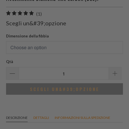
1
(1)
recensioni
Scegli un&#39;opzione
totali
Dimensione della fibbia
Qtà
SCEGLI UN&#39;OPZIONE
DESCRIZIONE
DETTAGLI
INFORMAZIONI SULLA SPEDIZIONE