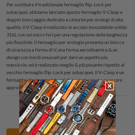
Per sostituire il tradizionale fermaglio flip-Lock per
subacquei, abbiamo lanciato questo fermaglio V-Clasp a
doppio bloccaggio dedicato a cinturini per orologi di alta
qualità. Il V-Clasp è realizzato in acciaio inossidabile solido
316L con sei micro fori per una regolazione della lunghezza
più flessibile. Il fermaglio per orologio presenta un blocco
di sicurezza a forma di V, una forma aerodinamica & un
design con bordi smussati per dare un aspetto più
massiccio, ed è realizzato meglio & più pesante rispetto al
vecchio fermaglio flip-Lock per subacquei. Il V-Clasp è un
fermaglio ideale per cinturini di orologi con uno spessore
approssimativo di 4.0 - 5.0mm.
Condividi
Share
Condividi
Email
questo
this
questo
this
su
on
su
to
Twitter
Facebook
Pinterest
a