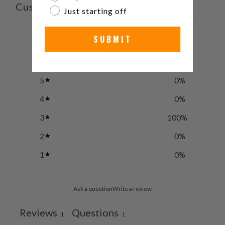
Customer reviews
Just starting off
3
SUBMIT
/ 5
1 review
5
0
%
4
0
%
3
100
%
2
0
%
1
0
%
Ask a question
Write a review
Reviews
Questions
1
1