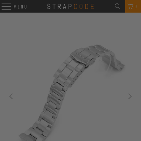
0
MENU