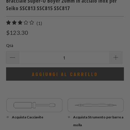
Bracciale Super-O Boyer 20mm in acciaio inox per
Seiko SSC813 SSC815 SSC817
1
(1)
recensioni
$123.30
totali
Qtà
AGGIUNGI AL CARRELLO
Acquista Cacciavite
Acquista Strumento per barre a
molla