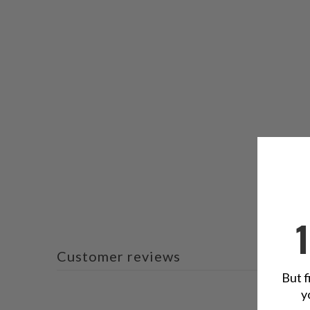
Customer reviews
But f
y