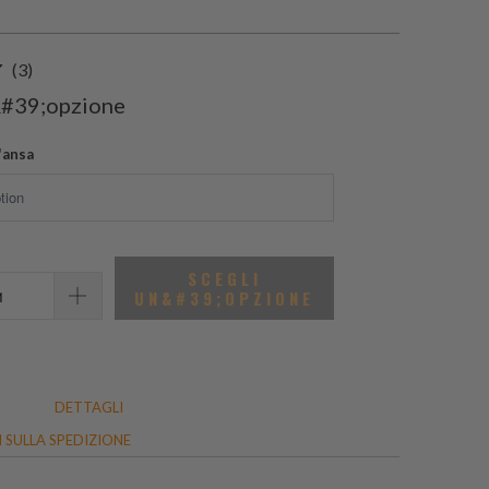
3
(3)
recensioni
&#39;opzione
totali
'ansa
SCEGLI
UN&#39;OPZIONE
DETTAGLI
 SULLA SPEDIZIONE