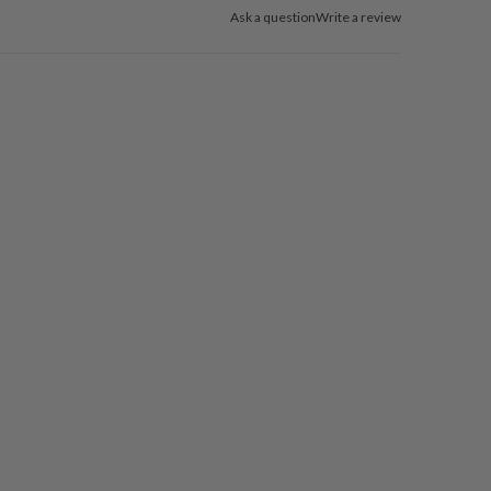
Ask a question
Write a review