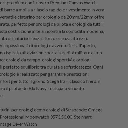
fort premium con il nostro Premium Canvas Watch
i barre a molla a rilascio rapido e rivestimento in vera
 versatile cinturino per orologio da 20mm/22mm offre
urata, perfetto per orologi da pilota e orologi da tutti i
busta costruzione in tela incontra la comodità moderna,
bi di cinturino senza sforzo e senza attrezzi.
 appassionati di orologi e avventurieri all'aperto,
no ispirato all'aviazione porta l'eredità militare al tuo
per orologi da campo, orologi sportivi e orologi
e il perfetto equilibrio tra durata e sofisticatezza. Ogni
orologio è realizzato per garantire prestazioni
fort per tutto il giorno. Scegli tra il classico Nero, il
e o il profondo Blu Navy - ciascuno venduto
e.
urini per orologi demo orologi di
Strapcode: Omega
Professional Moonwatch 3573.50.00, Steinhart
ntage Diver Watch