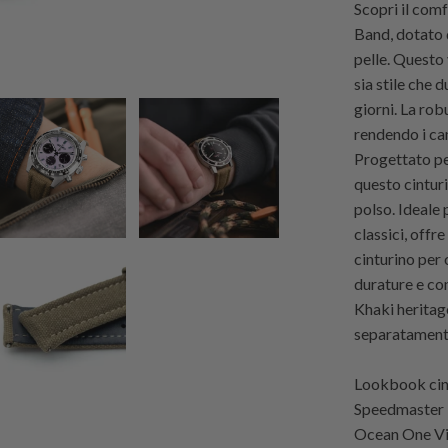
Scopri il com
Band, dotato d
pelle. Questo
sia stile che d
giorni. La ro
rendendo i cam
Progettato per
questo cinturi
polso. Ideale 
classici, offr
cinturino per 
durature e com
Khaki heritag
separatament
Lookbook cint
Speedmaster 
Ocean One Vi