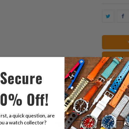
Condivid
S
questo
t
su
o
Twitter
F
Can
Secure
ka
10% Off!
irst, a quick question, are
ou a watch collector?
5