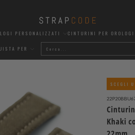
OLOGI PERSONALIZZATI
CINTURINI PER OROLOGI
UISTA PER
SCEGLI U
22P20BBU6
Cinturin
Khaki c
22mm