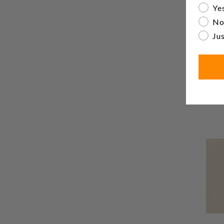
Are yo
Yes
No
Jus