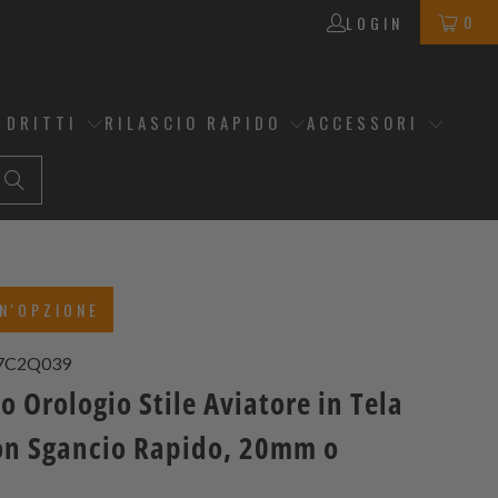
0
LOGIN
 DRITTI
RILASCIO RAPIDO
ACCESSORI
N'OPZIONE
7C2Q039
o Orologio Stile Aviatore in Tela
on Sgancio Rapido, 20mm o