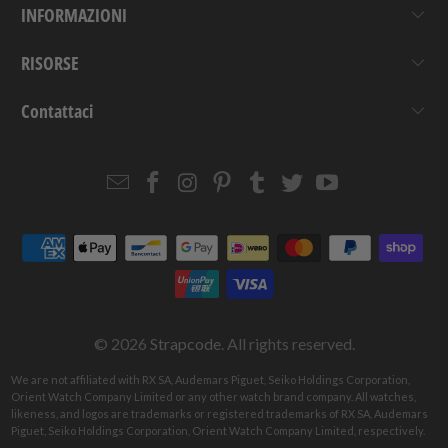
INFORMAZIONI
RISORSE
Contattaci
Email
Strapcode
Strapcode
Strapcode
Strapcode
Strapcode
Strapcode
Strapcode
on
on
on
on
on
on
Facebook
Instagram
Pinterest
Tumblr
Twitter
YouTube
© 2026
Strapcode
. All rights reserved.
We are not affiliated with RX SA, Audemars Piguet, Seiko Holdings Corporation,
Orient Watch Company Limited or any other watch brand company. All watches,
likeness, and logos are trademarks or registered trademarks of RX SA, Audemars
Piguet, Seiko Holdings Corporation, Orient Watch Company Limited, respectively.