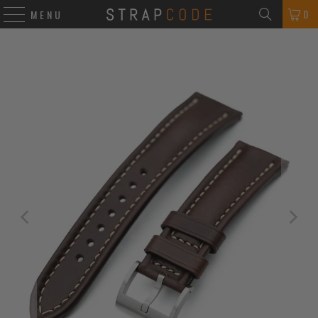
0
MENU