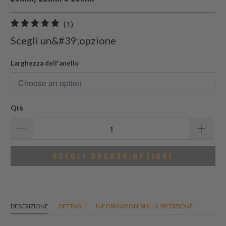
1
(1)
recensioni
Scegli un&#39;opzione
totali
Larghezza dell'anello
Qtà
SCEGLI UN&#39;OPZIONE
DESCRIZIONE
DETTAGLI
INFORMAZIONI SULLA SPEDIZIONE