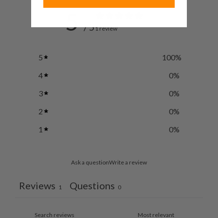
5
/ 5
1 review
5
100
%
4
0
%
3
0
%
2
0
%
1
0
%
Ask a question
Write a review
Reviews
Questions
1
0