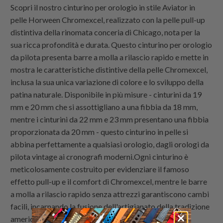
Scopri il nostro cinturino per orologio in stile Aviator in
pelle Horween Chromexcel, realizzato con la pelle pull-up
distintiva della rinomata conceria di Chicago, nota per la
sua ricca profondità e durata. Questo cinturino per orologio
da pilota presenta barre a molla a rilascio rapido e mette in
mostra le caratteristiche distintive della pelle Chromexcel,
inclusa la sua unica variazione di colore e lo sviluppo della
patina naturale. Disponibile in più misure - cinturini da 19
mm e 20 mm che si assottigliano a una fibbia da 18 mm,
mentre i cinturini da 22 mm e 23 mm presentano una fibbia
proporzionata da 20 mm - questo cinturino in pelle si
abbina perfettamente a qualsiasi orologio, dagli orologi da
pilota vintage ai cronografi moderni.Ogni cinturino è
meticolosamente costruito per evidenziare il famoso
effetto pull-up e il comfort di Chromexcel, mentre le barre
a molla a rilascio rapido senza attrezzi garantiscono cambi
facili, incarnando la fusione dell'artigianato della tradizione
americana e dello stile classico da aviatore.