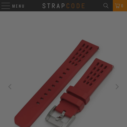
0
MENU