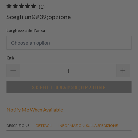
1
(1)
recensioni
Scegli un&#39;opzione
totali
Larghezza dell'ansa
Qtà
SCEGLI UN&#39;OPZIONE
Notify Me When Available
DESCRIZIONE
DETTAGLI
INFORMAZIONI SULLA SPEDIZIONE