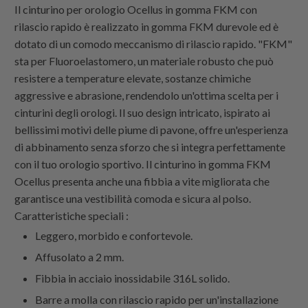
Il cinturino per orologio Ocellus in gomma FKM con
rilascio rapido è realizzato in gomma FKM durevole ed è
dotato di un comodo meccanismo di rilascio rapido. "FKM"
sta per Fluoroelastomero, un materiale robusto che può
resistere a temperature elevate, sostanze chimiche
aggressive e abrasione, rendendolo un'ottima scelta per i
cinturini degli orologi. Il suo design intricato, ispirato ai
bellissimi motivi delle piume di pavone, offre un'esperienza
di abbinamento senza sforzo che si integra perfettamente
con il tuo orologio sportivo. Il cinturino in gomma FKM
Ocellus presenta anche una fibbia a vite migliorata che
garantisce una vestibilità comoda e sicura al polso.
Caratteristiche speciali :
Leggero, morbido e confortevole.
Affusolato a 2 mm.
Fibbia in acciaio inossidabile 316L solido.
Barre a molla con rilascio rapido per un'installazione