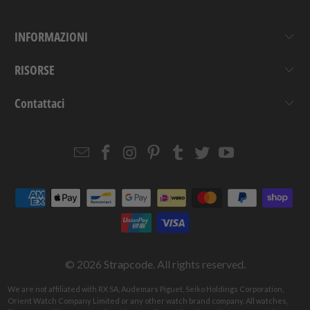
INFORMAZIONI
RISORSE
Contattaci
Email
Strapcode
Strapcode
Strapcode
Strapcode
Strapcode
Strapcode
Strapcode
on
on
on
on
on
on
Facebook
Instagram
Pinterest
Tumblr
Twitter
YouTube
© 2026
Strapcode
. All rights reserved.
We are not affiliated with RX SA, Audemars Piguet, Seiko Holdings Corporation,
Orient Watch Company Limited or any other watch brand company. All watches,