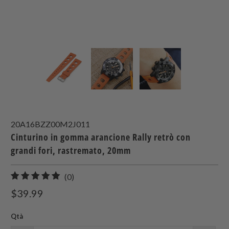
20A16BZZ00M2J011
Cinturino in gomma arancione Rally retrò con
grandi fori, rastremato, 20mm
0
(0)
recensioni
$39.99
totali
Qtà