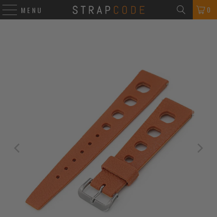
0
MENU