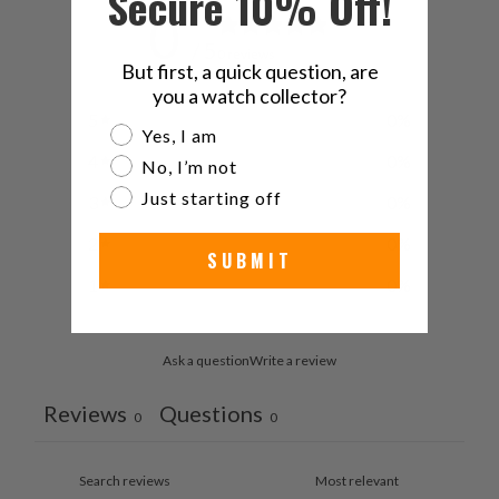
Secure 10% Off!
0
/ 5
0 reviews
But first, a quick question, are
you a watch collector?
5
0
%
Are you a watch collector?
Yes, I am
4
0
%
No, I’m not
Just starting off
3
0
%
2
0
%
SUBMIT
1
0
%
Ask a question
Write a review
Reviews
Questions
0
0