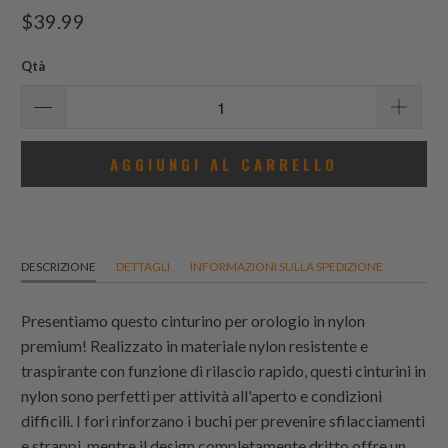
recensioni
$39.99
totali
Qtà
AGGIUNGI AL CARRELLO
DESCRIZIONE
DETTAGLI
INFORMAZIONI SULLA SPEDIZIONE
Presentiamo questo cinturino per orologio in nylon
premium! Realizzato in materiale nylon resistente e
traspirante con funzione di rilascio rapido, questi cinturini in
nylon sono perfetti per attività all'aperto e condizioni
difficili. I fori rinforzano i buchi per prevenire sfilacciamenti
e strappi, mentre il design completamente dritto offre un