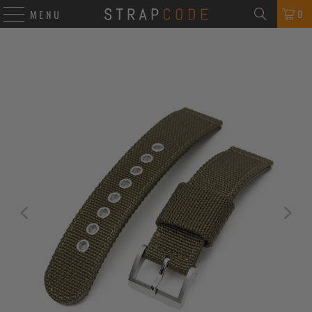
0
MENU