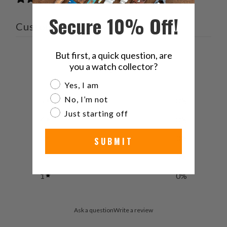
Secure 10% Off!
Customer reviews
0
But first, a quick question, are
you a watch collector?
/ 5
0 reviews
Are you a watch collector?
Yes, I am
No, I’m not
5
0
%
Just starting off
4
0
%
3
0
%
SUBMIT
2
0
%
1
0
%
Ask a question
Write a review