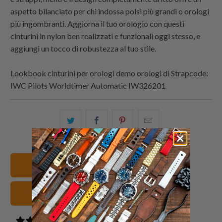
aspetto bilanciato per chi indossa polsi più grandi o orologi
più ingombranti. Aggiorna il tuo orologio con questi
cinturini in nylon ben realizzati e funzionali oggi stesso, e
aggiungi un tocco di robustezza al tuo stile.
Lookbook cinturini per orologi demo orologi di
Strapcode
:
IWC Pilots Worldtimer Automatic IW326201
Condividi
Share
Condividi
Email
questo
this
questo
this
su
on
su
to
Twitter
Facebook
Pinterest
a
22mm Cinturini orologio
friend
verdi Cinturini orologio
0 reviews