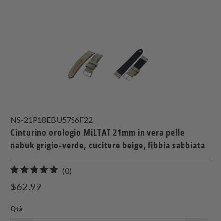
NS-21P18EBU57S6F22
Cinturino orologio MiLTAT 21mm in vera pelle
nabuk grigio-verde, cuciture beige, fibbia sabbiata
0
(0)
recensioni
$62.99
totali
Qtà