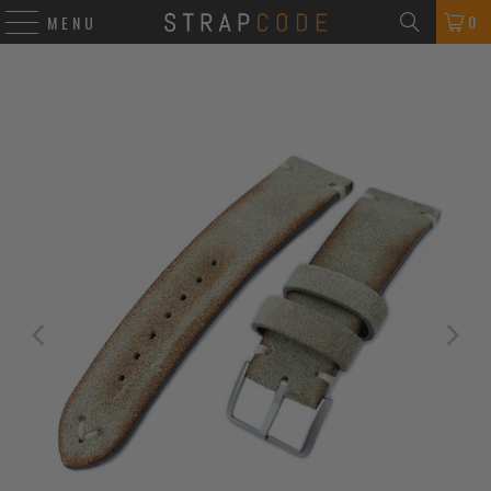
0
MENU