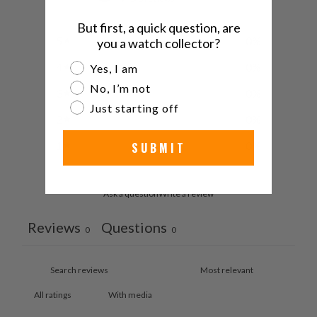
But first, a quick question, are
5
0
%
you a watch collector?
Are you a watch collector?
4
0
%
Yes, I am
No, I’m not
3
0
%
Just starting off
2
0
%
1
0
%
SUBMIT
Ask a question
Write a review
Reviews
Questions
0
0
With media