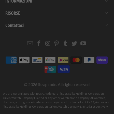
INFORMAZIONI
RISORSE
Contattaci
Email
Strapcode
Strapcode
Strapcode
Strapcode
Strapcode
Strapcode
Strapcode
on
on
on
on
on
on
Facebook
Instagram
Pinterest
Tumblr
Twitter
YouTube
© 2026
Strapcode
. All rights reserved.
We are not affiliated with RX SA, Audemars Piguet, Seiko Holdings Corporation,
Orient Watch Company Limited or any other watch brand company. All watches,
likeness, and logos are trademarks or registered trademarks of RX SA, Audemars
Piguet, Seiko Holdings Corporation, Orient Watch Company Limited, respectively.