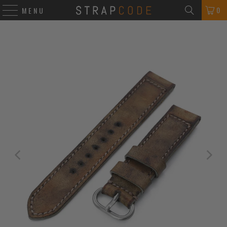
0
MENU