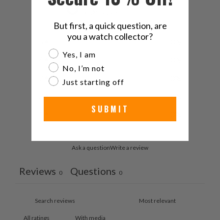
0
/ 5
0 reviews
But first, a quick question, are
you a watch collector?
5
0
%
Are you a watch collector?
Yes, I am
4
0
%
No, I’m not
3
0
%
Just starting off
2
0
%
SUBMIT
1
0
%
Ask a question
Write a review
Reviews
Questions
0
0
With media