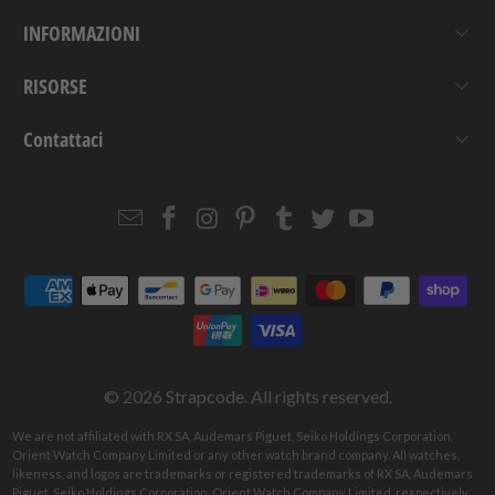
INFORMAZIONI
RISORSE
Contattaci
Email
Strapcode
Strapcode
Strapcode
Strapcode
Strapcode
Strapcode
Strapcode
on
on
on
on
on
on
Facebook
Instagram
Pinterest
Tumblr
Twitter
YouTube
© 2026
Strapcode
. All rights reserved.
We are not affiliated with RX SA, Audemars Piguet, Seiko Holdings Corporation,
Orient Watch Company Limited or any other watch brand company. All watches,
likeness, and logos are trademarks or registered trademarks of RX SA, Audemars
Piguet, Seiko Holdings Corporation, Orient Watch Company Limited, respectively.