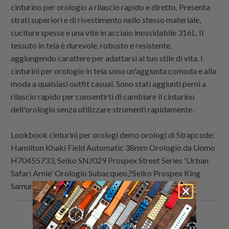
cinturino per orologio a rilascio rapido e diretto. Presenta
strati superiori e di rivestimento nello stesso materiale,
cuciture spesse e una vite in acciaio inossidabile 316L. Il
tessuto in tela è durevole, robusto e resistente,
aggiungendo carattere per adattarsi al tuo stile di vita. I
cinturini per orologio in tela sono un'aggiunta comoda e alla
moda a qualsiasi outfit casual. Sono stati aggiunti perni a
rilascio rapido per consentirti di cambiare il cinturino
dell'orologio senza utilizzare strumenti rapidamente.
Lookbook cinturini per orologi demo orologi di
Strapcode
:
Hamilton Khaki Field Automatic 38mm Orologio da Uomo
H70455733, Seiko SNJ029 Prospex Street Series 'Urban
Safari Arnie' Orologio Subacqueo,?Seiko Prospex King
Samurai Quadrante Bianco SRPE37K1
Condividi
Share
Condividi
Email