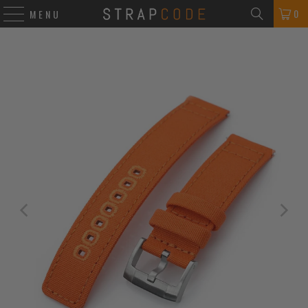
0
MENU