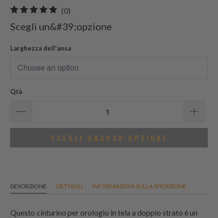
0
(0)
recensioni
Scegli un&#39;opzione
totali
Larghezza dell'ansa
Qtà
SCEGLI UN&#39;OPZIONE
DESCRIZIONE
DETTAGLI
INFORMAZIONI SULLA SPEDIZIONE
Questo cinturino per orologio in tela a doppio strato è un