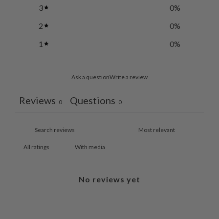
3
0
%
2
0
%
1
0
%
Ask a question
Write a review
Reviews
Questions
0
0
With media
No reviews yet