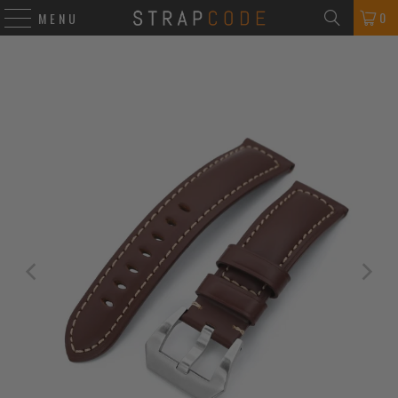
0
MENU