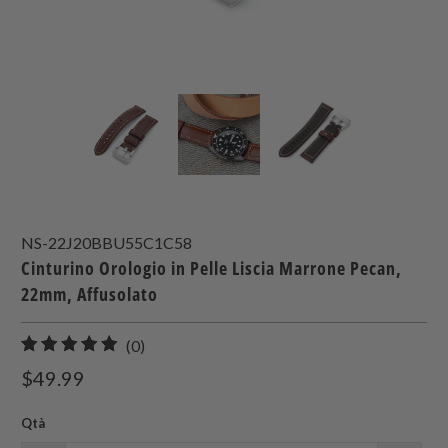
NS-22J20BBU55C1C58
Cinturino Orologio in Pelle Liscia Marrone Pecan,
22mm, Affusolato
0
(0)
recensioni
$49.99
totali
Qtà