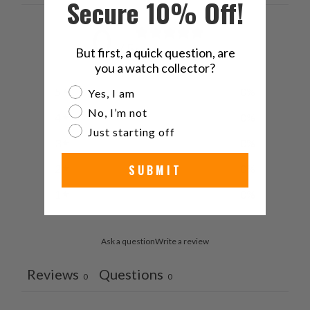
Secure 10% Off!
0
/ 5
But first, a quick question, are
0 reviews
you a watch collector?
Are you a watch collector?
5
0
%
Yes, I am
No, I’m not
4
0
%
Just starting off
3
0
%
2
0
%
SUBMIT
1
0
%
Ask a question
Write a review
Reviews
Questions
0
0