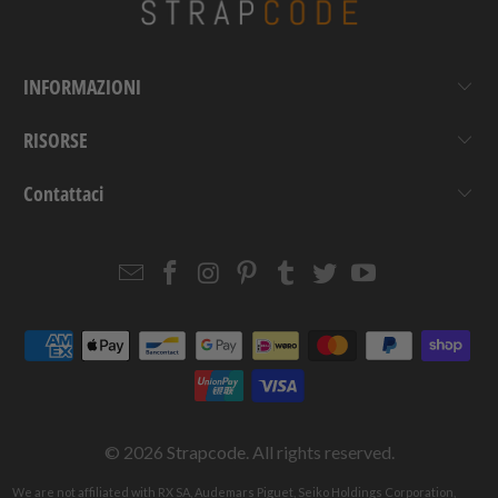
INFORMAZIONI
RISORSE
Contattaci
Email
Strapcode
Strapcode
Strapcode
Strapcode
Strapcode
Strapcode
Strapcode
on
on
on
on
on
on
Facebook
Instagram
Pinterest
Tumblr
Twitter
YouTube
© 2026
Strapcode
. All rights reserved.
We are not affiliated with RX SA, Audemars Piguet, Seiko Holdings Corporation,