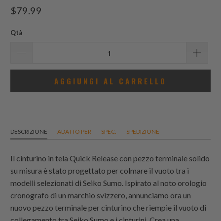
recensioni
$79.99
totali
Qtà
AGGIUNGI AL CARRELLO
DESCRIZIONE
ADATTO PER
SPEC.
SPEDIZIONE
Il cinturino in tela Quick Release con pezzo terminale solido
su misura è stato progettato per colmare il vuoto tra i
modelli selezionati di Seiko Sumo. Ispirato al noto orologio
cronografo di un marchio svizzero, annunciamo ora un
nuovo pezzo terminale per cinturino che riempie il vuoto di
collegamento tra Seiko Sumo e i cinturini. Crea una