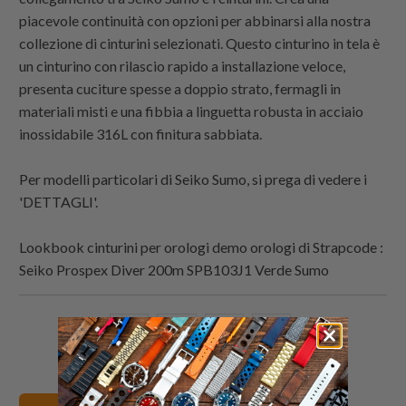
piacevole continuità con opzioni per abbinarsi alla nostra
collezione di cinturini selezionati. Questo cinturino in tela è
un cinturino con rilascio rapido a installazione veloce,
presenta cuciture spesse a doppio strato, fermagli in
materiali misti e una fibbia a linguetta robusta in acciaio
inossidabile 316L con finitura sabbiata.
Per modelli particolari di Seiko Sumo, si prega di vedere i
'DETTAGLI'.
Lookbook cinturini per orologi demo orologi di
Strapcode
:
Seiko Prospex Diver 200m SPB103J1 Verde Sumo
Condividi
Share
Condividi
Email
questo
this
questo
this
su
on
su
to
Twitter
Facebook
Pinterest
a