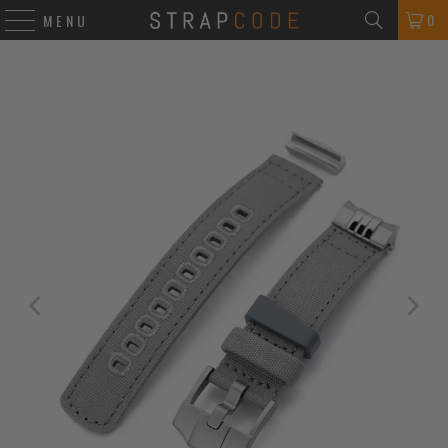
0
MENU