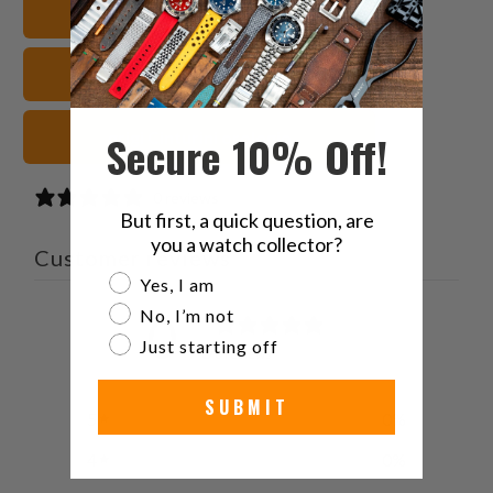
20mm Cinturini orologio
friend
Seiko Sumo Cinturini orologio
Secure 10% Off!
grigi Cinturini orologio
0 reviews
But first, a quick question, are
you a watch collector?
Customer reviews
Are you a watch collector?
Yes, I am
No, I’m not
0
Just starting off
/ 5
0 reviews
SUBMIT
5
0
%
4
0
%