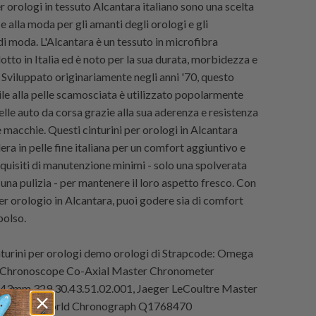
er orologi in tessuto Alcantara italiano sono una scelta
à e alla moda per gli amanti degli orologi e gli
di moda. L'Alcantara è un tessuto in microfibra
otto in Italia ed è noto per la sua durata, morbidezza e
. Sviluppato originariamente negli anni '70, questo
ile alla pelle scamosciata è utilizzato popolarmente
delle auto da corsa grazie alla sua aderenza e resistenza
le macchie. Questi cinturini per orologi in Alcantara
ra in pelle fine italiana per un comfort aggiuntivo e
quisiti di manutenzione minimi - solo una spolverata
una pulizia - per mantenere il loro aspetto fresco. Con
er orologio in Alcantara, puoi godere sia di comfort
 polso.
urini per orologi demo orologi di
Strapcode
: Omega
Chronoscope Co-Axial Master Chronometer
43mm 329.30.43.51.02.001, Jaeger LeCoultre Master
Extreme World Chronograph Q1768470