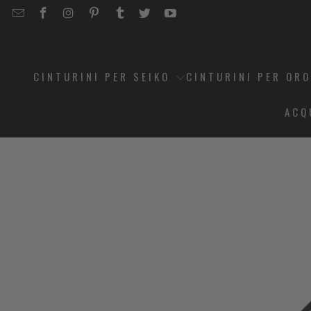
EMAIL
STRAPCODE
STRAPCODE
STRAPCODE
STRAPCODE
STRAPCODE
STRAPCODE
STRAPCODE
ON
ON
ON
ON
ON
ON
FACEBOOK
INSTAGRAM
PINTEREST
TUMBLR
TWITTER
YOUTUBE
CINTURINI PER SEIKO
CINTURINI PER OR
ACQ