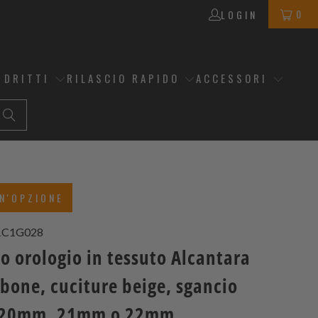
0
LOGIN
 DRITTI
RILASCIO RAPIDO
ACCESSORI
N'OPZIONE
1C1G028
o orologio in tessuto Alcantara
bone, cuciture beige, sgancio
, 20mm, 21mm o 22mm