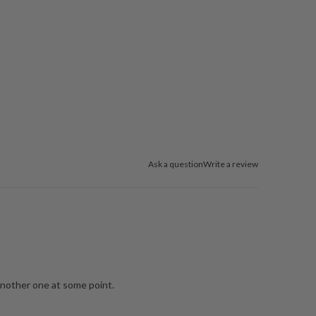
Ask a question
Write a review
 another one at some point.