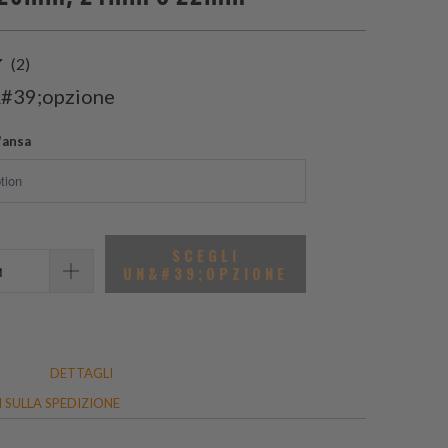
2
(2)
recensioni
&#39;opzione
totali
'ansa
SCEGLI
UN&#39;OPZIONE
DETTAGLI
 SULLA SPEDIZIONE