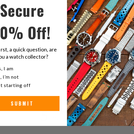
Secure
Condivid
S
10% Off!
questo
t
su
o
Twitter
F
irst, a quick question, are
ou a watch collector?
ne
u a watch collector?
, I am
, I’m not
t starting off
SUBMIT
5
/ 5
2 reviews