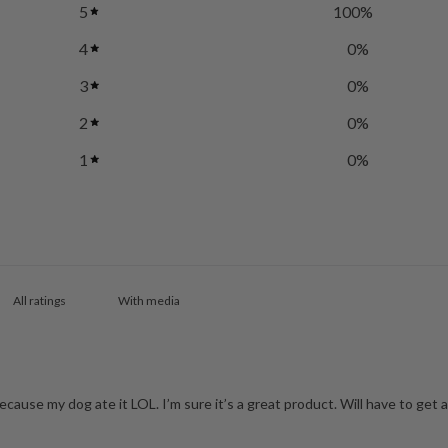
5
100
%
4
0
%
3
0
%
2
0
%
1
0
%
With media
ecause my dog ate it LOL. I’m sure it’s a great product. Will have to get