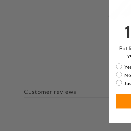
But f
y
Are yo
Yes
No
Jus
Customer reviews