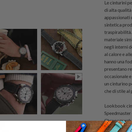
Le cinturini p
di alta qualit
appassionati 
sintetica prod
traspirabilità
materiale sim
negli interni 
al calore e al
hanno una fode
presentano re
occasionale e 
un cinturino p
che di stile al
Lookbook cint
Speedmaster 
Chronograph 
Compressor 