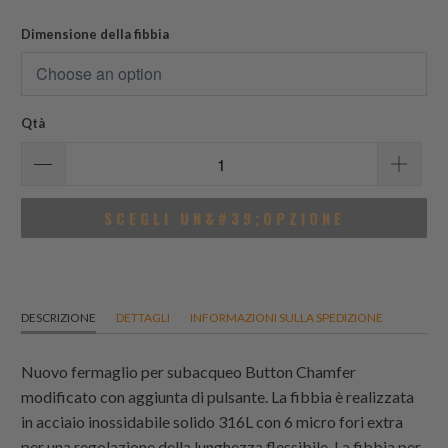
totali
Dimensione della fibbia
Qtà
SCEGLI UN&#39;OPZIONE
DESCRIZIONE
DETTAGLI
INFORMAZIONI SULLA SPEDIZIONE
Nuovo fermaglio per subacqueo Button Chamfer
modificato con aggiunta di pulsante. La fibbia è realizzata
in acciaio inossidabile solido 316L con 6 micro fori extra
per una regolazione della lunghezza flessibile. La fibbia per