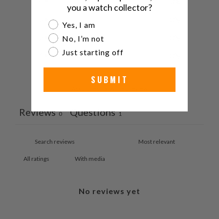
4
0
%
you a watch collector?
3
0
%
Are you a watch collector?
Yes, I am
2
0
%
No, I’m not
Just starting off
1
0
%
SUBMIT
Ask a question
Write a review
Reviews
Questions
0
1
With media
No reviews yet