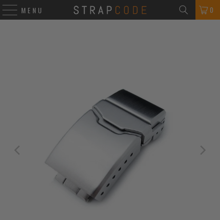
0
MENU