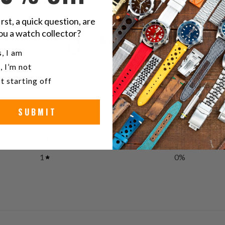
irst, a quick question, are
ou a watch collector?
0
/ 5
u a watch collector?
, I am
0 reviews
, I’m not
t starting off
5
0
%
4
0
%
SUBMIT
3
0
%
2
0
%
1
0
%