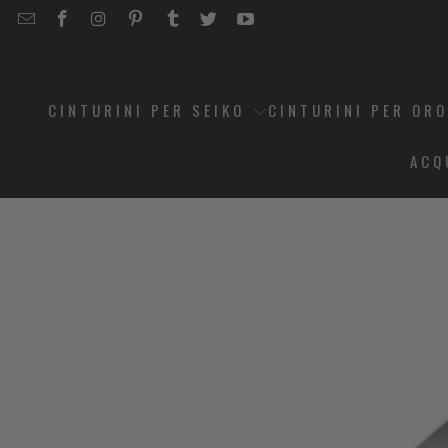
EMAIL
STRAPCODE
STRAPCODE
STRAPCODE
STRAPCODE
STRAPCODE
STRAPCODE
STRAPCODE
ON
ON
ON
ON
ON
ON
FACEBOOK
INSTAGRAM
PINTEREST
TUMBLR
TWITTER
YOUTUBE
CINTURINI PER SEIKO
CINTURINI PER OR
ACQ