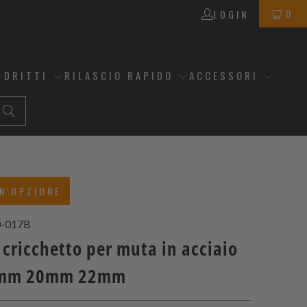
0
LOGIN
 DRITTI
RILASCIO RAPIDO
ACCESSORI
N'OPZIONE
-017B
 cricchetto per muta in acciaio
8mm 20mm 22mm