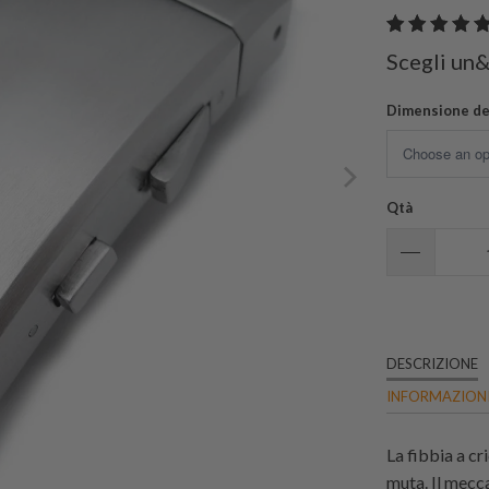
Scegli un
Dimensione del
Qtà
DESCRIZIONE
INFORMAZIONI
La fibbia a cr
muta. Il mecca