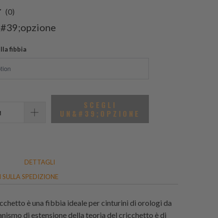
0
(0)
recensioni
&#39;opzione
totali
la fibbia
SCEGLI
UN&#39;OPZIONE
DETTAGLI
 SULLA SPEDIZIONE
icchetto è una fibbia ideale per cinturini di orologi da
nismo di estensione della teoria del cricchetto è di