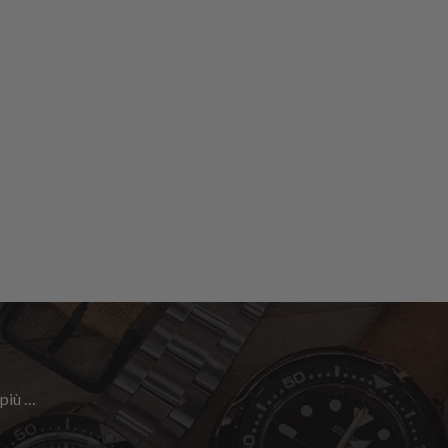
 più …