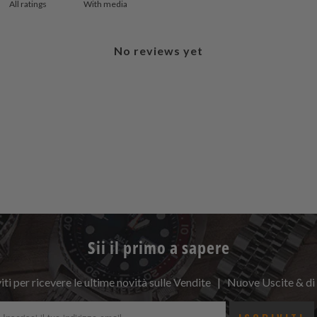
With media
No reviews yet
Sii il primo a sapere
viti per ricevere le ultime novità sulle Vendite | Nuove Uscite & di