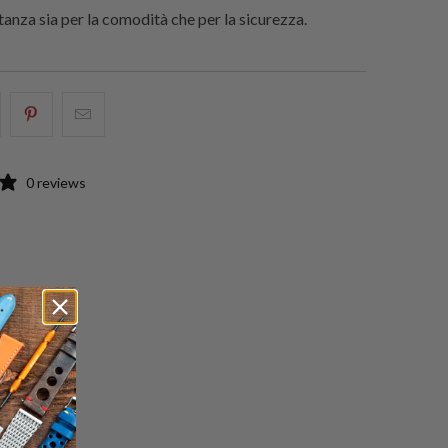
anza sia per la comodità che per la sicurezza.
i
hare
Condividi
Email
his
questo
this
n
su
to
0 reviews
acebook
Pinterest
a
friend