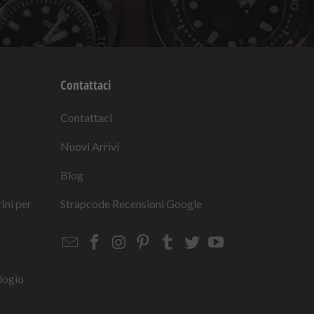
Contattaci
Contattaci
Nuovi Arrivi
Blog
rini per
Strapcode
Recensioni Google
Email
Strapcode
Strapcode
Strapcode
Strapcode
Strapcode
Strapcode
Strapcode
on
on
on
on
on
on
Facebook
Instagram
Pinterest
Tumblr
Twitter
YouTube
logio