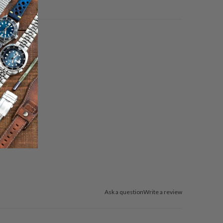
Ask a question
Write a review