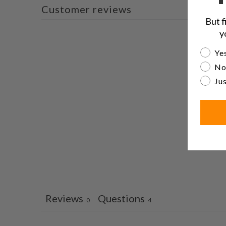
Customer reviews
But f
y
Are yo
Yes
No
Jus
Reviews
Questions
0
4