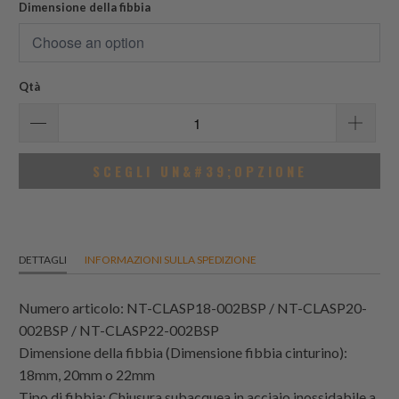
Dimensione della fibbia
Qtà
SCEGLI UN&#39;OPZIONE
DETTAGLI
INFORMAZIONI SULLA SPEDIZIONE
Numero articolo: NT-CLASP18-002BSP / NT-CLASP20-
002BSP / NT-CLASP22-002BSP
Dimensione della fibbia (Dimensione fibbia cinturino):
18mm, 20mm o 22mm
Tipo di fibbia: Chiusura subacquea in acciaio inossidabile a