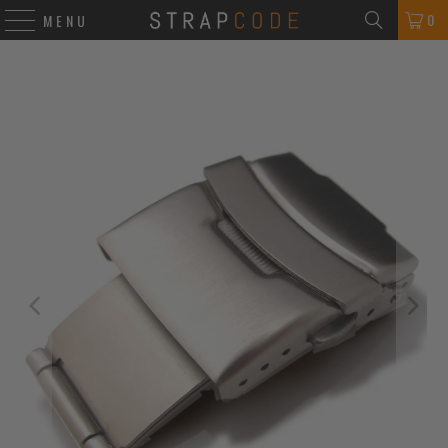
0
MENU