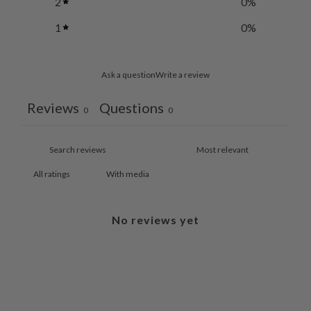
2
0
%
1
0
%
Ask a question
Write a review
Reviews
Questions
0
0
With media
No reviews yet