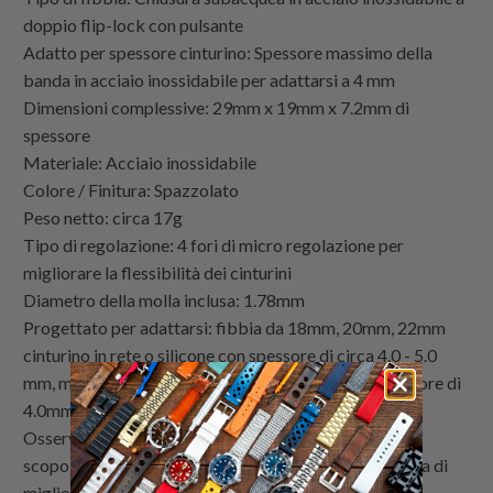
doppio flip-lock con pulsante
Adatto per spessore cinturino: Spessore massimo della
banda in acciaio inossidabile per adattarsi a 4 mm
Dimensioni complessive: 29mm x 19mm x 7.2mm di
spessore
Materiale: Acciaio inossidabile
Colore / Finitura: Spazzolato
Peso netto: circa 17g
Tipo di regolazione: 4 fori di micro regolazione per
migliorare la flessibilità dei cinturini
Diametro della molla inclusa: 1.78mm
Progettato per adattarsi: fibbia da 18mm, 20mm, 22mm
cinturino in rete o silicone con spessore di circa 4.0 - 5.0
mm, massima banda in acciaio inossidabile con spessore di
4.0mm
Osservazioni: Tutte le immagini mostrate sono solo a
scopo illustrativo. Il prodotto reale può variare a causa di
miglioramenti del prodotto come colori e loghi.