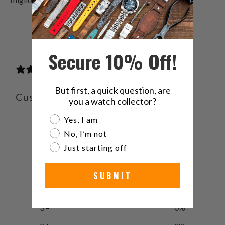
Condividi
Share
Condividi
Email
questo
this
questo
this
Secure 10% Off!
su
on
su
to
0 reviews
Twitter
Facebook
Pinterest
a
friend
But first, a quick question, are
Customer reviews
you a watch collector?
Are you a watch collector?
Yes, I am
0
No, I’m not
/ 5
0 reviews
Just starting off
5
0
%
SUBMIT
4
0
%
3
0
%