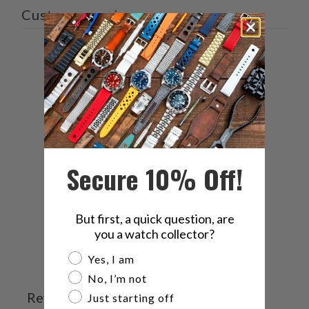
Customer reviews
0
/ 5
0 reviews
5
0
%
4
0
%
Secure 10% Off!
3
0
%
2
0
%
1
0
%
But first, a quick question, are
you a watch collector?
Are you a watch collector?
Yes, I am
Ask a question
Write a review
No, I’m not
Reviews
Questions
Just starting off
0
0