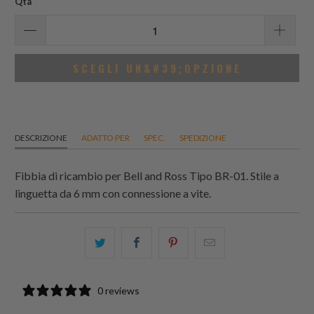
Qtà
SCEGLI UN&#39;OPZIONE
DESCRIZIONE
ADATTO PER
SPEC.
SPEDIZIONE
Fibbia di ricambio per Bell and Ross Tipo BR-01. Stile a
linguetta da 6 mm con connessione a vite.
Condividi
Share
Condividi
Email
questo
this
questo
this
su
on
su
to
0 reviews
Twitter
Facebook
Pinterest
a
friend