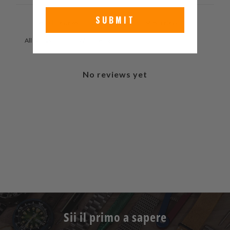
SUBMIT
With media
No reviews yet
Sii il primo a sapere