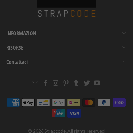
INFORMAZIONI
RISORSE
Contattaci
Email
Strapcode
Strapcode
Strapcode
Strapcode
Strapcode
Strapcode
Strapcode
on
on
on
on
on
on
Facebook
Instagram
Pinterest
Tumblr
Twitter
YouTube
© 2026
Strapcode
. All rights reserved.