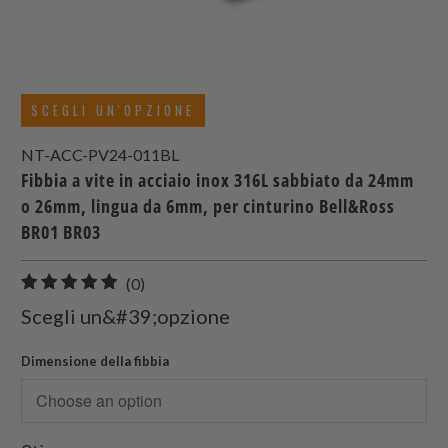
SCEGLI UN'OPZIONE
NT-ACC-PV24-011BL
Fibbia a vite in acciaio inox 316L sabbiato da 24mm
o 26mm, lingua da 6mm, per cinturino Bell&Ross
BR01 BR03
0
(0)
recensioni
Scegli un&#39;opzione
totali
Dimensione della fibbia