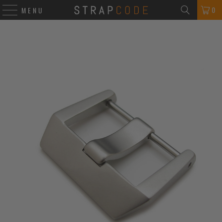
0
MENU