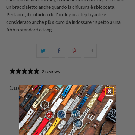
un braccialetto anche quando la chiusura è sbloccata.
Pertanto, il cinturino dell'orologio a deployante è
considerato anche più sicuro da indossare rispetto a una
fibbia standard a tang.
Condividi
Share
Condividi
Email
questo
this
questo
this
su
on
su
to
2 reviews
Twitter
Facebook
Pinterest
a
friend
Customer reviews
5
/ 5
2 reviews
5
100
%