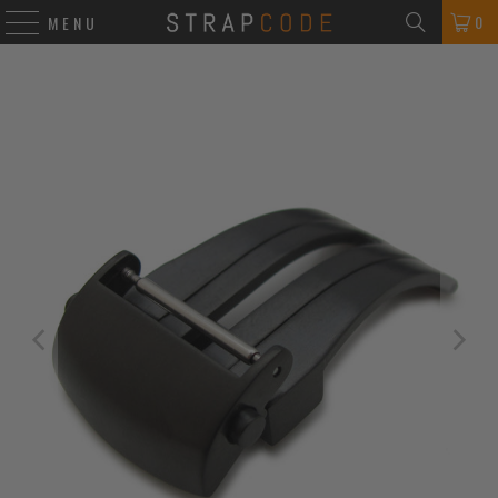
0
MENU