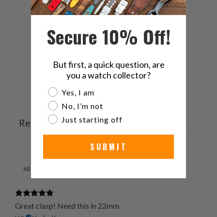
4
0
%
Secure 10% Off!
3
0
%
2
0
%
But first, a quick question, are
1
0
%
you a watch collector?
Are you a watch collector?
Yes, I am
Ask a question
Write a review
No, I’m not
Just starting off
Reviews
Questions
2
0
SUBMIT
With media
Great clasp! Need this in 22mm.