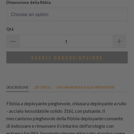
Dimensione della fibbia
Qtà
SCEGLI UN&#39;OPZIONE
DESCRIZIONE
DETTAGLI
INFORMAZIONI SULLA SPEDIZIONE
Fibbia a deployante pieghevole, chiusura deployante a rullo
- acciaio inossidabile solido 316L con pulsante. Il
meccanismo pieghevole della fibbia deployante consente
di indossare e rimuovere il cinturino dell'orologio con
estrema facilità, l'orologio rimane attaccato al polso come