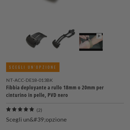
SCEGLI UN'OPZIONE
NT-ACC-DE18-013BK
Fibbia deployante a rullo 18mm o 20mm per
cinturino in pelle, PVD nero
2
(2)
recensioni
Scegli un&#39;opzione
totali