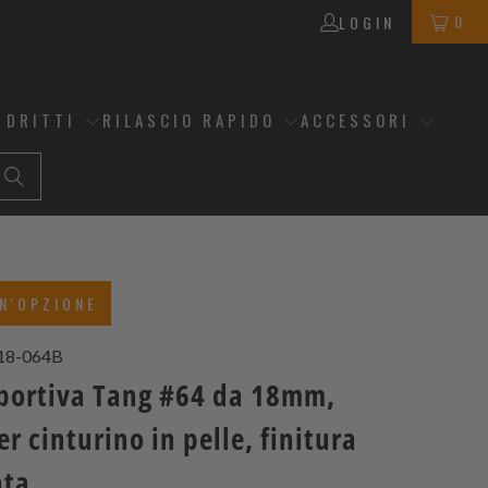
0
LOGIN
 DRITTI
RILASCIO RAPIDO
ACCESSORI
N'OPZIONE
18-064B
sportiva Tang #64 da 18mm,
 cinturino in pelle, finitura
ata