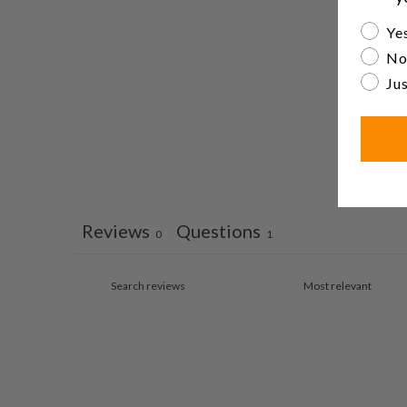
Are yo
Yes
No
Jus
Reviews
Questions
0
1