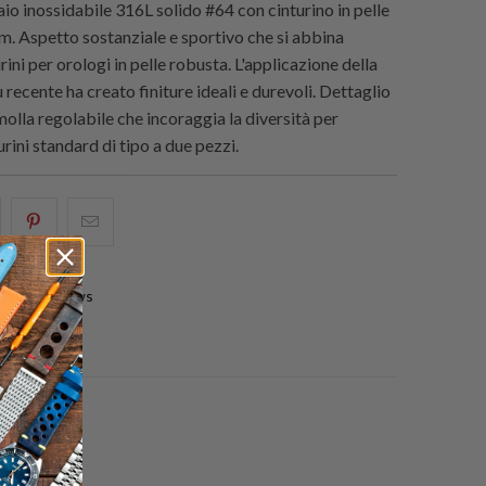
aio inossidabile 316L solido #64 con cinturino in pelle
m. Aspetto sostanziale e sportivo che si abbina
rini per orologi in pelle robusta. L'applicazione della
 recente ha creato finiture ideali e durevoli. Dettaglio
molla regolabile che incoraggia la diversità per
rini standard di tipo a due pezzi.
i
hare
Condividi
Email
his
questo
this
n
su
to
0 reviews
acebook
Pinterest
a
friend