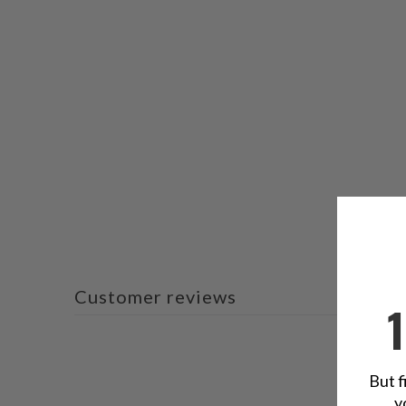
Customer reviews
But f
y