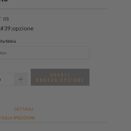
0
(0)
recensioni
&#39;opzione
totali
la fibbia
SCEGLI
UN&#39;OPZIONE
DETTAGLI
 SULLA SPEDIZIONE