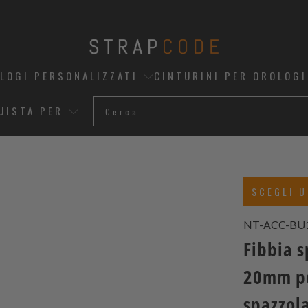
OLOGI PERSONALIZZATI
CINTURINI PER OROLOGI
UISTA PER
SCEGLI U
NT-ACC-BU
Fibbia 
20mm per
spazzol