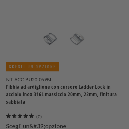
SCEGLI UN'OPZIONE
NT-ACC-BU20-059BL
Fibbia ad ardiglione con cursore Ladder Lock in
acciaio inox 316L massiccio 20mm, 22mm, finitura
sabbiata
0
(0)
recensioni
Scegli un&#39;opzione