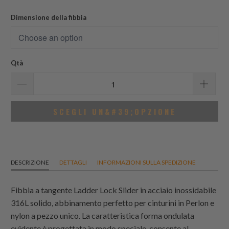
totali
Dimensione della fibbia
Qtà
SCEGLI UN&#39;OPZIONE
DESCRIZIONE
DETTAGLI
INFORMAZIONI SULLA SPEDIZIONE
Fibbia a tangente Ladder Lock Slider in acciaio inossidabile
316L solido, abbinamento perfetto per cinturini in Perlon e
nylon a pezzo unico. La caratteristica forma ondulata
evidente è progettata in modo speciale, consente al