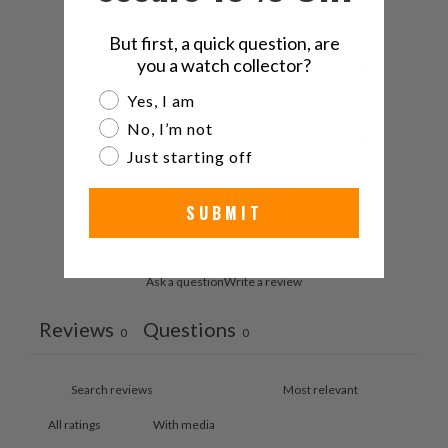
/ 5
0 reviews
But first, a quick question, are
you a watch collector?
5
0
%
Are you a watch collector?
Yes, I am
4
0
%
No, I’m not
3
0
%
Just starting off
2
0
%
SUBMIT
1
0
%
Ask a question
Write a review
Reviews
Questions
0
0
With media