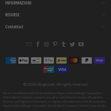
INFORMAZIONI
RISORSE
Contattaci
Email
Strapcode
Strapcode
Strapcode
Strapcode
Strapcode
Strapcode
Strapcode
on
on
on
on
on
on
Facebook
Instagram
Pinterest
Tumblr
Twitter
YouTube
© 2026
Strapcode
. All rights reserved.
We are not affiliated with RX SA, Audemars Piguet, Seiko Holdings Corporation,
Orient Watch Company Limited or any other watch brand company. All watches,
likeness, and logos are trademarks or registered trademarks of RX SA, Audemars
Piguet, Seiko Holdings Corporation, Orient Watch Company Limited, respectively.