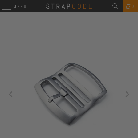
0
MENU