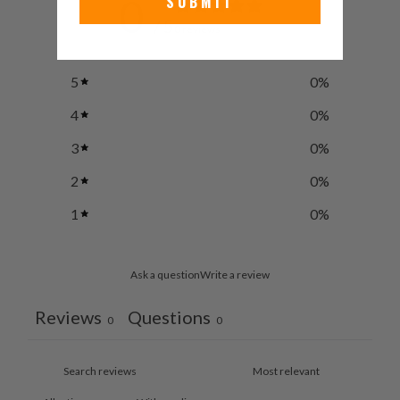
SUBMIT
0
/ 5
0 reviews
5
0
%
4
0
%
3
0
%
2
0
%
1
0
%
Ask a question
Write a review
Reviews
Questions
0
0