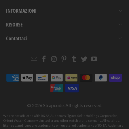
INFORMAZIONI
RISORSE
Contattaci
Email
Strapcode
Strapcode
Strapcode
Strapcode
Strapcode
Strapcode
Strapcode
on
on
on
on
on
on
Facebook
Instagram
Pinterest
Tumblr
Twitter
YouTube
© 2026
Strapcode
. All rights reserved.
We are not affiliated with RX SA, Audemars Piguet, Seiko Holdings Corporation,
Orient Watch Company Limited or any other watch brand company. All watches,
likeness, and logos are trademarks or registered trademarks of RX SA, Audemars