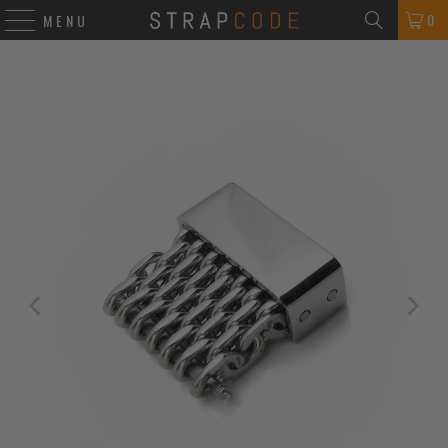
0
MENU