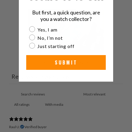
But first, a quick question, are
you a watch collector?
Are you a watch collector?
Yes, I am
No, I’m not
Just starting off
SUBMIT
Ask a question
Write a review
Reviews
Questions
6
2
With media
Raul U.
Verified buyer