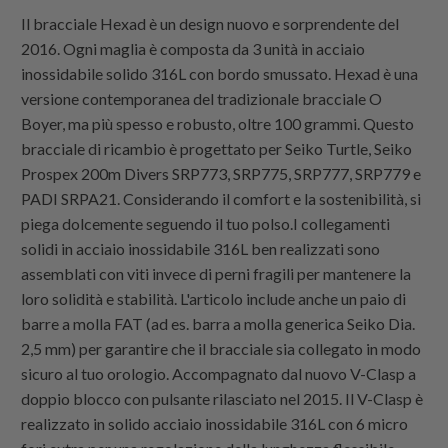
Il bracciale Hexad è un design nuovo e sorprendente del
2016. Ogni maglia è composta da 3 unità in acciaio
inossidabile solido 316L con bordo smussato. Hexad è una
versione contemporanea del tradizionale bracciale O
Boyer, ma più spesso e robusto, oltre 100 grammi. Questo
bracciale di ricambio è progettato per Seiko Turtle, Seiko
Prospex 200m Divers SRP773, SRP775, SRP777, SRP779 e
PADI SRPA21. Considerando il comfort e la sostenibilità, si
piega dolcemente seguendo il tuo polso.I collegamenti
solidi in acciaio inossidabile 316L ben realizzati sono
assemblati con viti invece di perni fragili per mantenere la
loro solidità e stabilità. L'articolo include anche un paio di
barre a molla FAT (ad es. barra a molla generica Seiko Dia.
2,5 mm) per garantire che il bracciale sia collegato in modo
sicuro al tuo orologio. Accompagnato dal nuovo V-Clasp a
doppio blocco con pulsante rilasciato nel 2015. Il V-Clasp è
realizzato in solido acciaio inossidabile 316L con 6 micro