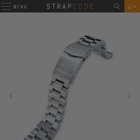
0
MENU