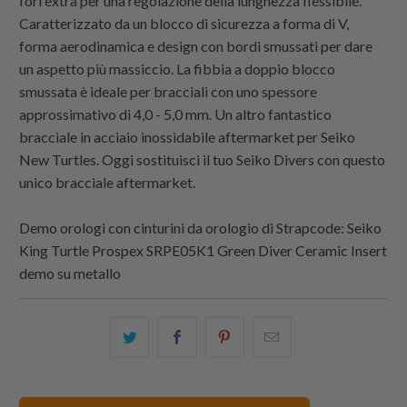
fori extra per una regolazione della lunghezza flessibile.
Caratterizzato da un blocco di sicurezza a forma di V,
forma aerodinamica e design con bordi smussati per dare
un aspetto più massiccio. La fibbia a doppio blocco
smussata è ideale per bracciali con uno spessore
approssimativo di 4,0 - 5,0 mm. Un altro fantastico
bracciale in acciaio inossidabile aftermarket per Seiko
New Turtles. Oggi sostituisci il tuo Seiko Divers con questo
unico bracciale aftermarket.
Demo orologi con cinturini da orologio di
Strapcode
: Seiko
King Turtle Prospex SRPE05K1 Green Diver Ceramic Insert
demo su metallo
Condividi
Share
Condividi
Email
questo
this
questo
this
su
on
su
to
Twitter
Facebook
Pinterest
a