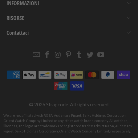
INFORMAZIONI
RISORSE
Contattaci
Email
Strapcode
Strapcode
Strapcode
Strapcode
Strapcode
Strapcode
Strapcode
on
on
on
on
on
on
Facebook
Instagram
Pinterest
Tumblr
Twitter
YouTube
© 2026
Strapcode
. All rights reserved.
We are not affiliated with RX SA, Audemars Piguet, Seiko Holdings Corporation,
Orient Watch Company Limited or any other watch brand company. All watches,
likeness, and logos are trademarks or registered trademarks of RX SA, Audemars
Piguet, Seiko Holdings Corporation, Orient Watch Company Limited, respectively.