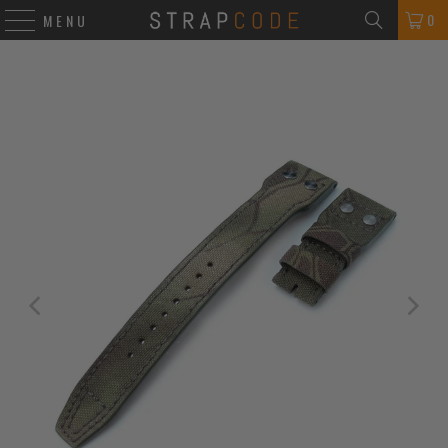
0
MENU