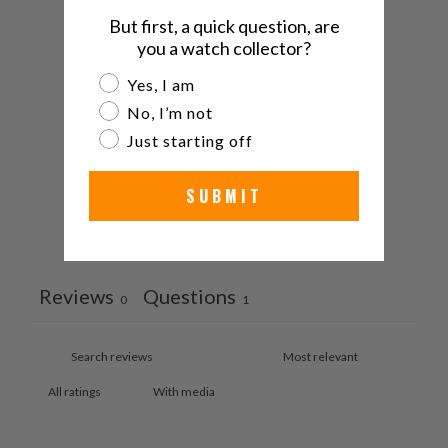
But first, a quick question, are
5
0
%
you a watch collector?
4
0
%
Are you a watch collector?
Yes, I am
3
0
%
No, I’m not
Just starting off
2
0
%
1
0
%
SUBMIT
Ask a question
Write a review
Reviews
Questions
0
1
With media