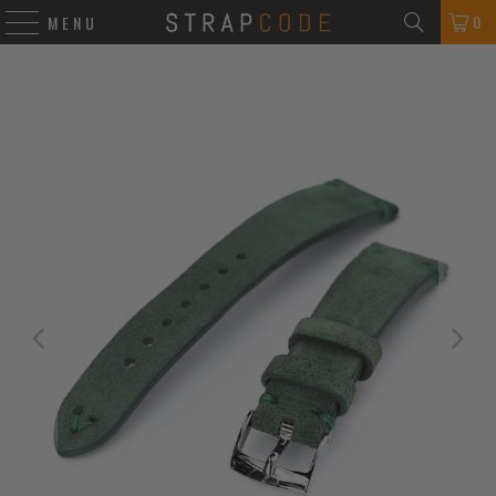
0
MENU