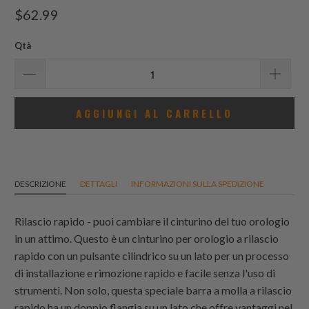
recensioni
$62.99
totali
Qtà
AGGIUNGI AL CARRELLO
DESCRIZIONE
DETTAGLI
INFORMAZIONI SULLA SPEDIZIONE
Rilascio rapido - puoi cambiare il cinturino del tuo orologio
in un attimo. Questo è un cinturino per orologio a rilascio
rapido con un pulsante cilindrico su un lato per un processo
di installazione e rimozione rapido e facile senza l'uso di
strumenti. Non solo, questa speciale barra a molla a rilascio
rapido ha un doppio flangia su un lato che offre vantaggi nel