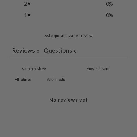
2
0
%
1
0
%
Ask a question
Write a review
Reviews
Questions
0
0
With media
No reviews yet