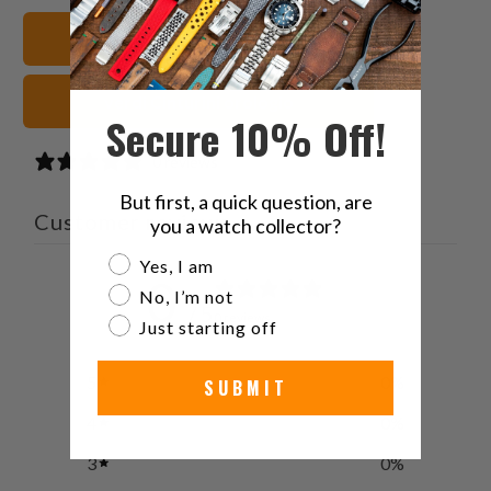
Twitter
Facebook
Pinterest
a
20mm Cinturini orologio
friend
verdi Cinturini orologio
Secure 10% Off!
0 reviews
But first, a quick question, are
Customer reviews
you a watch collector?
Are you a watch collector?
Yes, I am
0
No, I’m not
/ 5
0 reviews
Just starting off
5
0
%
SUBMIT
4
0
%
3
0
%