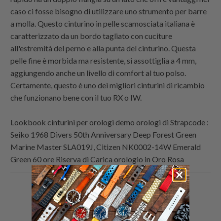
caso ci fosse bisogno di utilizzare uno strumento per barre
a molla. Questo cinturino in pelle scamosciata italiana è
caratterizzato da un bordo tagliato con cuciture
all'estremità del perno e alla punta del cinturino. Questa
pelle fine è morbida ma resistente, si assottiglia a 4 mm,
aggiungendo anche un livello di comfort al tuo polso.
Certamente, questo è uno dei migliori cinturini di ricambio
che funzionano bene con il tuo RX o IW.
Lookbook cinturini per orologi demo orologi di
Strapcode
:
Seiko 1968 Divers 50th Anniversary Deep Forest Green
Marine Master SLA019J, Citizen NK0002-14W Emerald
Green 60 ore Riserva di Carica orologio in Oro Rosa
Condividi
Share
Condividi
Email
questo
this
questo
this
su
on
su
to