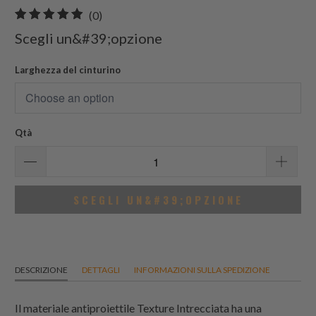
0
(0)
recensioni
Scegli un&#39;opzione
totali
Larghezza del cinturino
Qtà
SCEGLI UN&#39;OPZIONE
DESCRIZIONE
DETTAGLI
INFORMAZIONI SULLA SPEDIZIONE
Il materiale antiproiettile Texture Intrecciata ha una