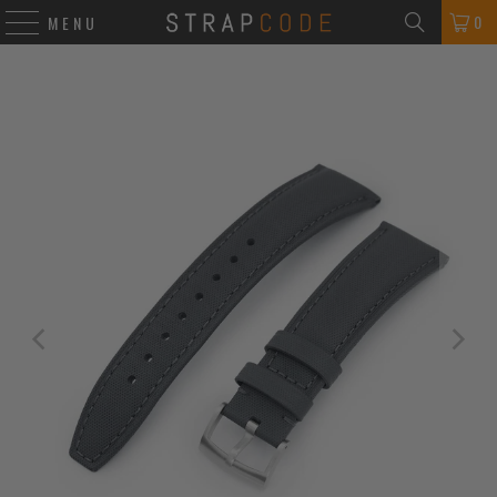
0
MENU