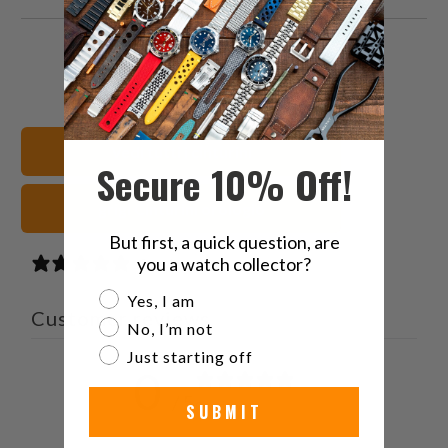
Condividi
Share
Condividi
Email
questo
this
questo
this
su
on
su
to
Twitter
Facebook
Pinterest
a
Vedi tutti i cinturini
friend
Secure 10% Off!
grigi Cinturini orologio
But first, a quick question, are
you a watch collector?
0 reviews
Are you a watch collector?
Yes, I am
Customer reviews
No, I’m not
Just starting off
0
/ 5
0 reviews
SUBMIT