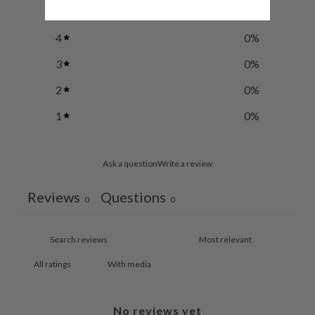
5
0
%
4
0
%
3
0
%
2
0
%
1
0
%
Ask a question
Write a review
Reviews
Questions
0
0
With media
No reviews yet