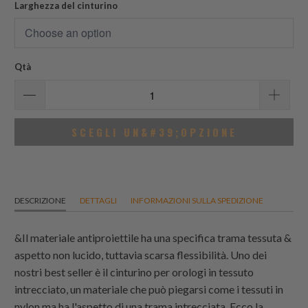
Larghezza del cinturino
Qtà
SCEGLI UN&#39;OPZIONE
DESCRIZIONE
DETTAGLI
INFORMAZIONI SULLA SPEDIZIONE
&Il materiale antiproiettile ha una specifica trama tessuta &
aspetto non lucido, tuttavia scarsa flessibilità. Uno dei
nostri best seller è il cinturino per orologi in tessuto
intrecciato, un materiale che può piegarsi come i tessuti in
nylon ma ha l'aspetto di una trama intrecciata. Ecco la