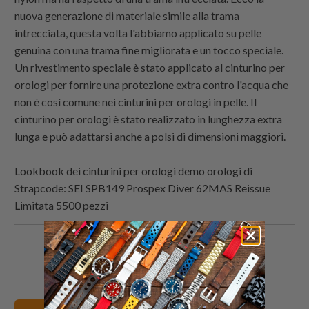
nuova generazione di materiale simile alla trama
intrecciata, questa volta l'abbiamo applicato su pelle
genuina con una trama fine migliorata e un tocco speciale.
Un rivestimento speciale è stato applicato al cinturino per
orologi per fornire una protezione extra contro l'acqua che
non è così comune nei cinturini per orologi in pelle. Il
cinturino per orologi è stato realizzato in lunghezza extra
lunga e può adattarsi anche a polsi di dimensioni maggiori.
Lookbook dei cinturini per orologi demo orologi di
Strapcode
: SEI SPB149 Prospex Diver 62MAS Reissue
Limitata 5500 pezzi
Condividi
Share
Condividi
Email
questo
this
questo
this
su
on
su
to
Twitter
Facebook
Pinterest
a