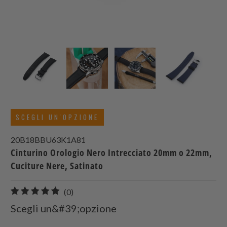
SCEGLI UN'OPZIONE
20B18BBU63K1A81
Cinturino Orologio Nero Intrecciato 20mm o 22mm,
Cuciture Nere, Satinato
0
(0)
recensioni
Scegli un&#39;opzione
totali