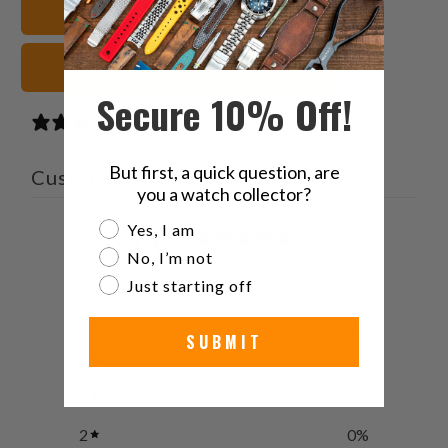
Vedi tutti i cinturini
friend
neri Cinturini orologio
Secure 10% Off!
0 reviews
But first, a quick question, are
Customer reviews
you a watch collector?
Are you a watch collector?
Yes, I am
0
No, I’m not
/ 5
0 reviews
Just starting off
5
0
%
SUBMIT
4
0
%
3
0
%
2
0
%