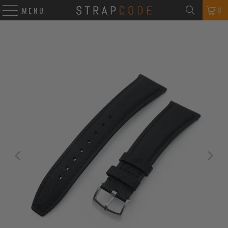
0
MENU