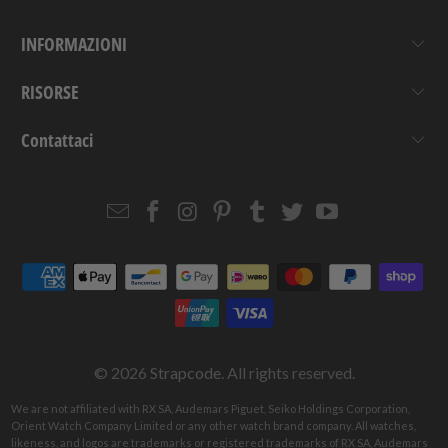
INFORMAZIONI
RISORSE
Contattaci
Email
Strapcode
Strapcode
Strapcode
Strapcode
Strapcode
Strapcode
Strapcode
on
on
on
on
on
on
Facebook
Instagram
Pinterest
Tumblr
Twitter
YouTube
© 2026
Strapcode
. All rights reserved.
We are not affiliated with RX SA, Audemars Piguet, Seiko Holdings Corporation,
Orient Watch Company Limited or any other watch brand company. All watches,
likeness, and logos are trademarks or registered trademarks of RX SA, Audemars