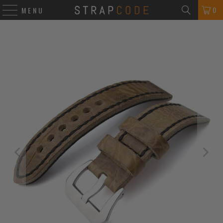
0
MENU