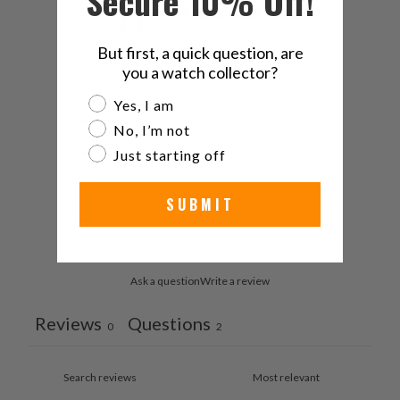
Secure 10% Off!
0
/ 5
0 reviews
But first, a quick question, are
you a watch collector?
5
0
%
Are you a watch collector?
Yes, I am
4
0
%
No, I’m not
3
0
%
Just starting off
2
0
%
SUBMIT
1
0
%
Ask a question
Write a review
Reviews
Questions
0
2