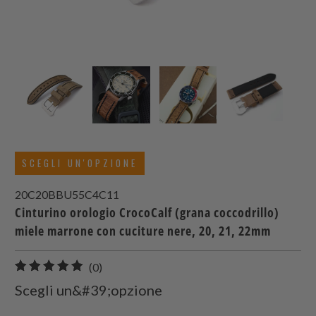
SCEGLI UN'OPZIONE
20C20BBU55C4C11
Cinturino orologio CrocoCalf (grana coccodrillo)
miele marrone con cuciture nere, 20, 21, 22mm
0
(0)
recensioni
Scegli un&#39;opzione
totali