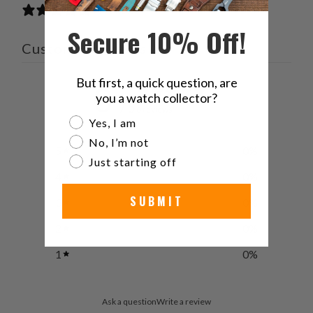
0 reviews
Secure 10% Off!
Customer reviews
But first, a quick question, are
0
you a watch collector?
/ 5
0 reviews
Are you a watch collector?
Yes, I am
No, I’m not
5
0
%
Just starting off
4
0
%
SUBMIT
3
0
%
2
0
%
1
0
%
Ask a question
Write a review