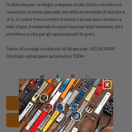
Il cinturino per orologio a doppio strato tattico in velcro è
realizzato in nylon speciale che utilizza tecniche di tessitura
3-D. Il colore fresco mette in mostra la sua unica texture a
nido d'ape. Il materiale in nylon ha proprietà resistenti, ed è
un'ottima scelta per gli appassionati di sport.
Demo di orologi Lookbook di
Strapcode
: SEI SKX009
Orologio subacqueo automatico 200m
Condividi
Share
Condividi
Email
questo
this
questo
this
su
on
su
to
Twitter
Facebook
Pinterest
a
Vedi tutti i cinturini
friend
neri Cinturini orologio