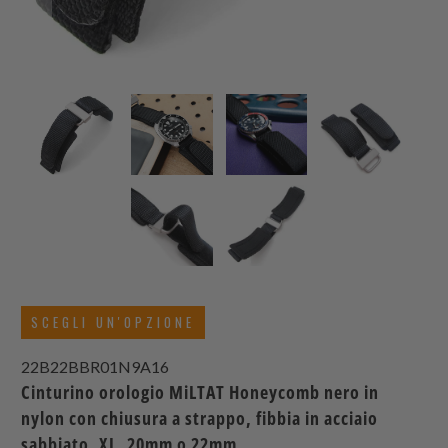
SCEGLI UN'OPZIONE
22B22BBR01N9A16
Cinturino orologio MiLTAT Honeycomb nero in
nylon con chiusura a strappo, fibbia in acciaio
sabbiato, XL, 20mm o 22mm