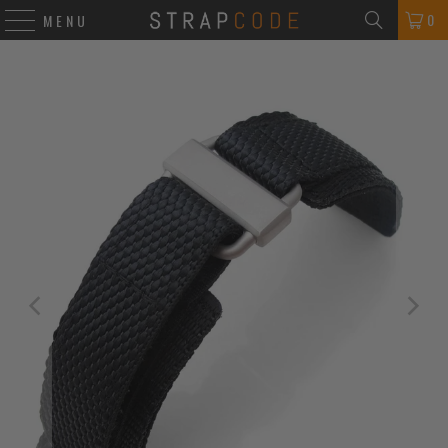
0
MENU