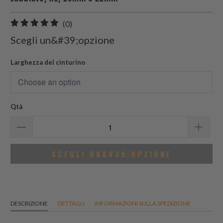
0
(0)
recensioni
Scegli un&#39;opzione
totali
Larghezza del cinturino
Qtà
SCEGLI UN&#39;OPZIONE
DESCRIZIONE
DETTAGLI
INFORMAZIONI SULLA SPEDIZIONE