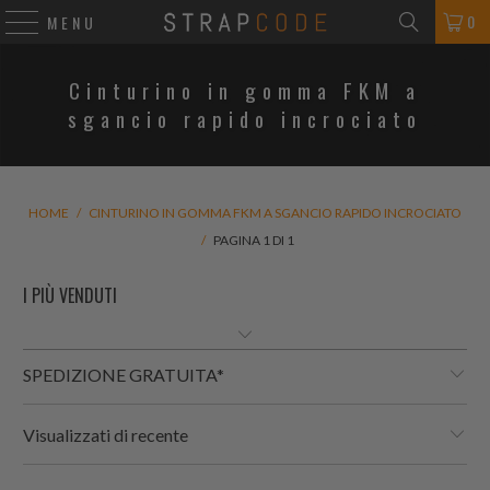
0
MENU
Cinturino in gomma FKM a
sgancio rapido incrociato
HOME
/
CINTURINO IN GOMMA FKM A SGANCIO RAPIDO INCROCIATO
/
PAGINA 1 DI 1
SPEDIZIONE GRATUITA*
Visualizzati di recente