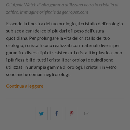
Gli Apple Watch di alta gamma utilizzano vetro in cristallo di
zaffiro, immagine originale da gearopen.com
Essendo la finestra del tuo orologio, il cristallo dell'orologio
subisce alcuni dei colpi più duri e il peso dell'usura
quotidiana. Per prolungare la vita del cristallo del tuo
orologio, i cristalli sono realizzati con materiali diversi per
garantire diversi tipi di resistenza. I cristalli in plastica sono
i più flessibili di tutti i cristalli per orologi e quindi sono
utilizzati in un'ampia gamma di orologi. I cristalli in vetro
sono anche comuni negli orologi.
Continua a leggere
Condividi
Share
Condividi
Email
questo
this
questo
this
su
on
su
to