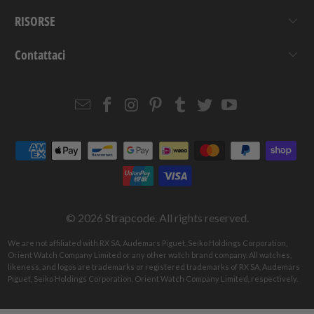
RISORSE
Contattaci
Email
Strapcode
Strapcode
Strapcode
Strapcode
Strapcode
Strapcode
Strapcode
on
on
on
on
on
on
Facebook
Instagram
Pinterest
Tumblr
Twitter
YouTube
© 2026
Strapcode
. All rights reserved.
We are not affiliated with RX SA, Audemars Piguet, Seiko Holdings Corporation,
Orient Watch Company Limited or any other watch brand company. All watches,
likeness, and logos are trademarks or registered trademarks of RX SA, Audemars
Piguet, Seiko Holdings Corporation, Orient Watch Company Limited, respectively.