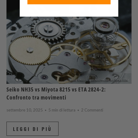
Seiko NH35 vs Miyota 8215 vs ETA 2824-2:
Confronto tra movimenti
settembre 10, 2025
5 min di lettura
2 Commenti
LEGGI DI PIÙ