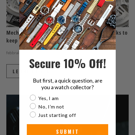
Mechanical watches maintenance, tips and tricks to
keep in mind
febbraio 04, 2026
8 min di lettura
Secure 10% Off!
LEGGI DI PIÙ
But first, a quick question, are
you a watch collector?
Are you a watch collector?
Yes, I am
No, I’m not
Just starting off
SUBMIT