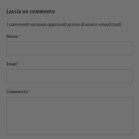
Twitter
Facebook
Pinterest
a
Lascia un commento
friend
I commenti saranno approvati prima di essere visualizzati.
Nome
*
Email
*
Commento
*