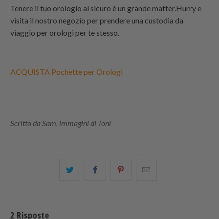
Tenere il tuo orologio al sicuro è un grande matter.Hurry e
visita il nostro negozio per prendere una custodia da
viaggio per orologi per te stesso.
ACQUISTA Pochette per Orologi
Scritto da Sam, immagini di Toni
Condividi
Share
Condividi
Email
questo
this
questo
this
su
on
su
to
Twitter
Facebook
Pinterest
a
2 Risposte
friend