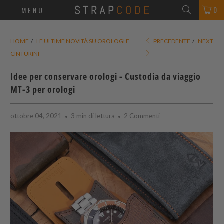
0
MENU
HOME
/
LE ULTIME NOVITÀ SU OROLOGI E
PRECEDENTE
/
NEXT
CINTURINI
Idee per conservare orologi - Custodia da viaggio
MT-3 per orologi
ottobre 04, 2021
3 min di lettura
2 Commenti