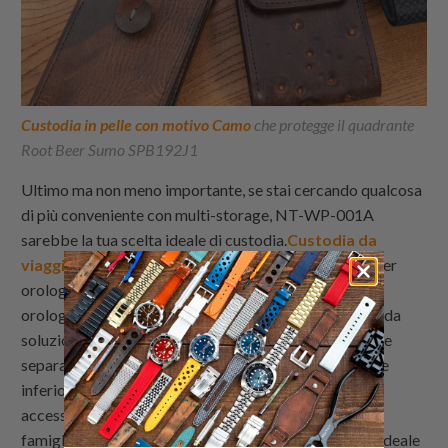
Custodia in pelle con motivo Camo
che protegge il quadrante
Root Beer Sumo SPB192J1
Ultimo ma non meno importante, se stai cercando qualcosa
di più conveniente con multi-storage, NT-WP-001A
sarebbe la tua scelta ideale di custodia.
Custodia da
viaggio in pelle con zip per orologi
è una custodia per
orologi in piedi, una borsa da viaggio tutto in uno per
orologi, cinturini e mini attrezzi per orologi, una comoda
soluzione portatile multi-storage. Ha anche due tasche
separate con zip impermeabili nelle tasche superiore e
inferiore. Queste custodie per orologi in pelle sono
accessori da viaggio perfetti o idee regalo per le tue
famiglie e amici. La custodia da viaggio per orologi è ideale