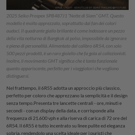
2025 Seiko Prospex SPB487J1 “Notte di Siam” GMT. Questo
modello è molto apprezzato, soprattutto dai fan dei colori
audaci. Il quadrante giallo brillante è come indossare un pezzo
della vita notturna di Bangkok al polso, impossibile da ignorare
e pieno di personalità. Alimentato dal calibro 6R54, con solo
500 pezzi prodotti, è un raro gioiello che fa gola ai collezionisti.
Inoltre, il movimento GMT significa che è tanto funzionale
quanto appariscente, perfetto per i viaggiatori che vogliono
distinguersi.
Nel frattempo, il 6R55 adotta un approccio più classico,
perfetto per coloro che apprezzano la semplicità e il design
senza tempo.Presenta tre lancette centrali - ore, minuti e
secondi - con un display della data, e corrisponde alla
frequenza di 21.600 vph e alla riserva di carica di 72 ore del
6R54. Il 6R55 è tutto incentrato su linee pulite ed eleganza
sobria, rendendolo una scelta ideale per i puristi che