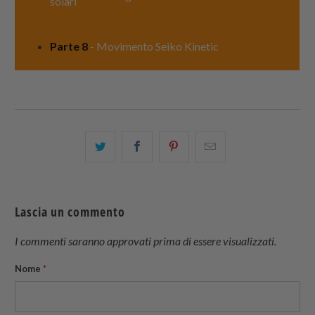
solari
Parte 8
- Movimento Seiko Kinetic
Condividi
Share
Condividi
Email
questo
this
questo
this
su
on
su
to
Twitter
Facebook
Pinterest
a
Lascia un commento
friend
I commenti saranno approvati prima di essere visualizzati.
Nome
*