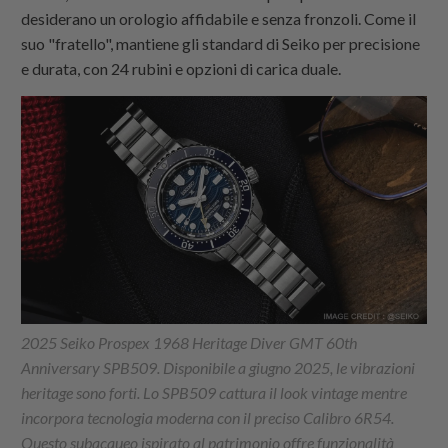
desiderano un orologio affidabile e senza fronzoli. Come il
suo "fratello", mantiene gli standard di Seiko per precisione
e durata, con 24 rubini e opzioni di carica duale.
2025 Seiko Prospex 1968 Heritage Diver GMT 60th
Anniversary SPB509. Disponibile a giugno 2025, le vibrazioni
heritage sono forti. Lo SPB509 cattura il look vintage mentre
incorpora tecnologia moderna con il preciso Calibro 6R54.
Questo subacqueo ispirato al patrimonio offre funzionalità