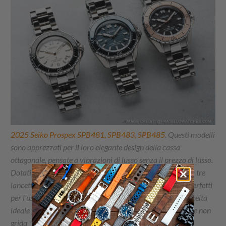
2025 Seiko Prospex SPB481, SPB483, SPB485
. Questi modelli
sono apprezzati per il loro elegante design della cassa
ottagonale, pensate a vibrazioni di lusso senza il prezzo di lusso.
Dotati del calibro 6R55, pulito e affidabile, il loro layout a tre
lancette e la solida riserva di carica di 72 ore li rendono perfetti
per l'uso quotidiano.Sono spesso raccomandati come la scelta
ideale per chi desidera un orologio elegante e affidabile che non
grida "budget".