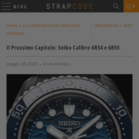
0
MENU
HOME
/
LE ULTIME NOVITÀ SU OROLOGI E
PRECEDENTE
/
NEXT
CINTURINI
Il Prossimo Capitolo: Seiko Calibro 6R54 e 6R55
maggio 20, 2025
4 min di lettura