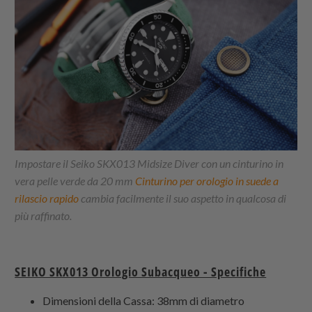
Impostare il Seiko SKX013 Midsize Diver con un cinturino in
vera pelle verde da 20 mm
Cinturino per orologio in suede a
rilascio rapido
cambia facilmente il suo aspetto in qualcosa di
più raffinato.
SEIKO SKX013 Orologio Subacqueo - Specifiche
Dimensioni della Cassa: 38mm di diametro