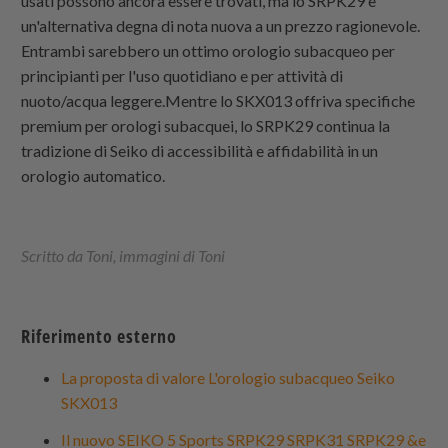
usati possono ancora essere trovati, ma lo SRPK29 è
un'alternativa degna di nota nuova a un prezzo ragionevole.
Entrambi sarebbero un ottimo orologio subacqueo per
principianti per l'uso quotidiano e per attività di
nuoto/acqua leggere.Mentre lo SKX013 offriva specifiche
premium per orologi subacquei, lo SRPK29 continua la
tradizione di Seiko di accessibilità e affidabilità in un
orologio automatico.
Scritto da Toni, immagini di Toni
Riferimento esterno
La proposta di valore L'orologio subacqueo Seiko
SKX013
Il nuovo SEIKO 5 Sports SRPK29 SRPK31 SRPK29 &e