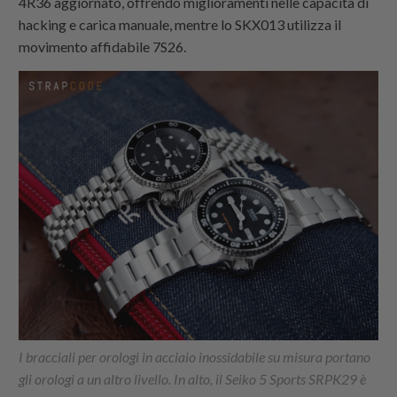
4R36 aggiornato, offrendo miglioramenti nelle capacità di
hacking e carica manuale, mentre lo SKX013 utilizza il
movimento affidabile 7S26.
I bracciali per orologi in acciaio inossidabile su misura portano
gli orologi a un altro livello. In alto, il Seiko 5 Sports SRPK29 è