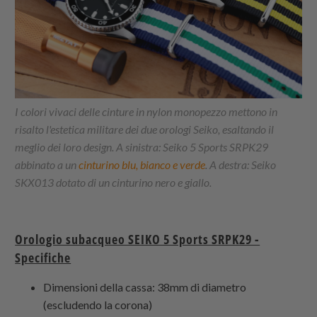
I colori vivaci delle
cinture in nylon monopezzo
mettono in
risalto l'estetica militare dei due orologi Seiko, esaltando il
meglio dei loro design. A sinistra: Seiko 5 Sports SRPK29
abbinato a un
cinturino blu, bianco e verde
. A destra: Seiko
SKX013 dotato di un cinturino nero e giallo.
Orologio subacqueo SEIKO 5 Sports SRPK29 -
Specifiche
Dimensioni della cassa: 38mm di diametro
(escludendo la corona)