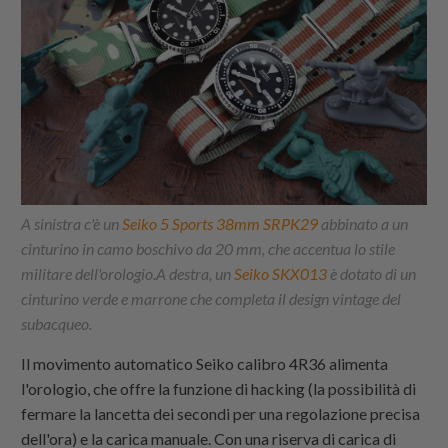
A sinistra c'è un
Seiko 5 Sports 38mm SRPK29
abbinato a un
cinturino in camo boschivo da 20 mm, che accentua lo stile
militare dell'orologio.A destra, un
Seiko SKX013
è dotato di un
cinturino verde e marrone che completa il design vintage del
subacqueo.
Il movimento automatico Seiko calibro 4R36 alimenta
l'orologio, che offre la funzione di hacking (la possibilità di
fermare la lancetta dei secondi per una regolazione precisa
dell'ora) e la carica manuale. Con una riserva di carica di