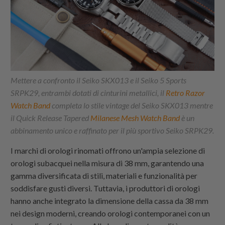
Mettere a confronto il Seiko SKX013 e il Seiko 5 Sports
SRPK29, entrambi dotati di cinturini metallici, il
Retro Razor
Watch Band
completa lo stile vintage del Seiko SKX013 mentre
il Quick Release Tapered
Milanese Mesh Watch Band
è un
abbinamento unico e raffinato per il più sportivo Seiko SRPK29.
I marchi di orologi rinomati offrono un'ampia selezione di
orologi subacquei nella misura di 38 mm, garantendo una
gamma diversificata di stili, materiali e funzionalità per
soddisfare gusti diversi. Tuttavia, i produttori di orologi
hanno anche integrato la dimensione della cassa da 38 mm
nei design moderni, creando orologi contemporanei con un