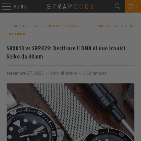
0
MENU
HOME
/
LE ULTIME NOVITÀ SU OROLOGI E
PRECEDENTE
/
NEXT
CINTURINI
SKX013 vs SRPK29: Decifrare il DNA di due iconici
Seiko da 38mm
settembre 27, 2023
8 min di lettura
1 Commento