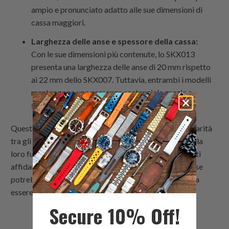
ampio e pronunciato adatto alle sue dimensioni di
cassa maggiori.
Larghezza delle anse e spessore della cassa:
Con le sue dimensioni più contenute, lo SKX013
presenta una larghezza delle anse di 20 mm rispetto
ai 22 mm dello SKX007. Tuttavia, entrambi i modelli
mantengono una presenza sostanziale grazie a
spessori di cassa equivalenti di circa 12-13 mm.
Questi modelli hanno guadagnato una notevole popolarità
tra gli appassionati di orologi e i collezionisti grazie alla
loro funzionalità di orologio da immersione, movimenti
affidabili e alla reputazione di qualità di Seiko. Anche se
potrebbero non essere più in produzione, continuano a
essere ricercati nel mercato secondario.
Secure 10% Off!