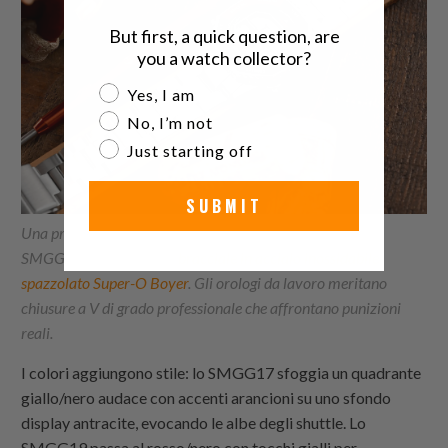
But first, a quick question, are
you a watch collector?
Are you a watch collector?
Yes, I am
No, I’m not
Just starting off
SUBMIT
Una presenza seria al polso irradia dalla riedizione Seiko
SMGG19P1 Rotocall su
bracciale in acciaio inossidabile
spazzolato Super-O Boyer
. Gli orologi da lavoro meritano
chiusure a V di grado professionale che affrontano punizioni
reali.
I colori aggiungono stile: lo SMGG17 sfoggia un quadrante
giallo/nero audace con accenti arancioni su uno sfondo
display antracite, evocando le albe degli shuttle. Lo
SMGG19 passa al rosso/nero con tocchi gialli per