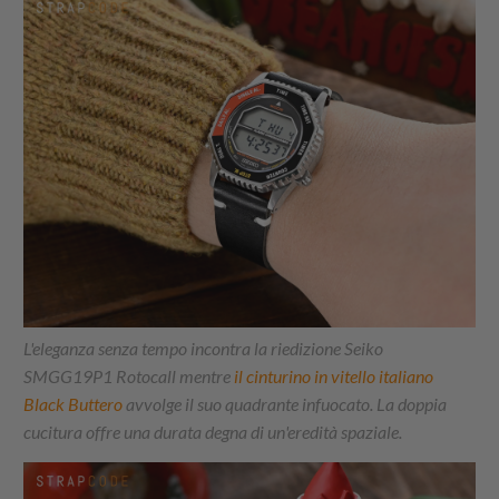
L'eleganza senza tempo incontra la riedizione Seiko
SMGG19P1 Rotocall mentre
il cinturino in vitello italiano
Black Buttero
avvolge il suo quadrante infuocato. La doppia
cucitura offre una durata degna di un'eredità spaziale.