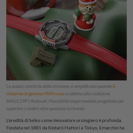
Le audaci estetiche della missione si amplificano quando
il
cinturino in gomma FKM rossa
si abbina alla riedizione
SMGG19P1 Rotocall. Flessibilità impermeabile progettata per
superare i confini oltre qualsiasi scrivania.
L'eredità di Seiko come innovatore orologiero è profonda.
Fondata nel 1881 da Kintarō Hattori a Tokyo, il marchio ha