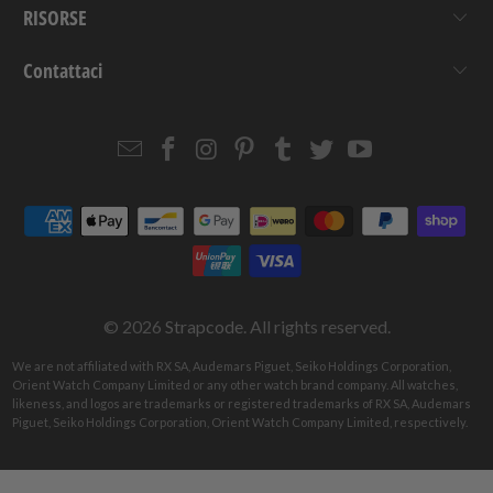
RISORSE
Contattaci
Email
Strapcode
Strapcode
Strapcode
Strapcode
Strapcode
Strapcode
Strapcode
on
on
on
on
on
on
Facebook
Instagram
Pinterest
Tumblr
Twitter
YouTube
© 2026
Strapcode
. All rights reserved.
We are not affiliated with RX SA, Audemars Piguet, Seiko Holdings Corporation,
Orient Watch Company Limited or any other watch brand company. All watches,
likeness, and logos are trademarks or registered trademarks of RX SA, Audemars
Piguet, Seiko Holdings Corporation, Orient Watch Company Limited, respectively.