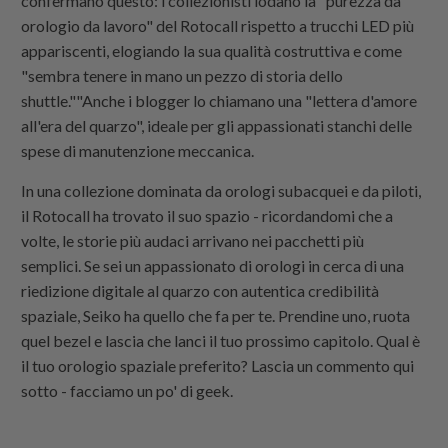
confermano questo: i collezionisti lodano la "purezza da
orologio da lavoro" del Rotocall rispetto a trucchi LED più
appariscenti, elogiando la sua qualità costruttiva e come
"sembra tenere in mano un pezzo di storia dello
shuttle.""Anche i blogger lo chiamano una "lettera d'amore
all'era del quarzo", ideale per gli appassionati stanchi delle
spese di manutenzione meccanica.
In una collezione dominata da orologi subacquei e da piloti,
il Rotocall ha trovato il suo spazio - ricordandomi che a
volte, le storie più audaci arrivano nei pacchetti più
semplici. Se sei un appassionato di orologi in cerca di una
riedizione digitale al quarzo con autentica credibilità
spaziale, Seiko ha quello che fa per te. Prendine uno, ruota
quel bezel e lascia che lanci il tuo prossimo capitolo. Qual è
il tuo orologio spaziale preferito? Lascia un commento qui
sotto - facciamo un po' di geek.