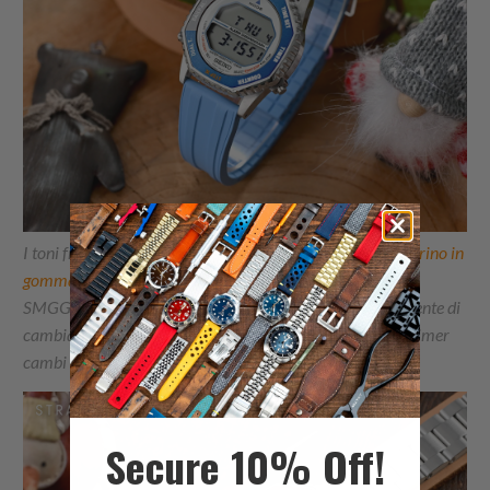
I toni freddi dello spazio profondo brillano mentre
il cinturino in
gomma FKM blu cielo
abbraccia la riedizione Seiko
SMGG21P1 Rotocall. Il sistema di rilascio rapido ti consente di
cambiare stile più velocemente di quanto questo doppio timer
cambi zona.
Secure 10% Off!