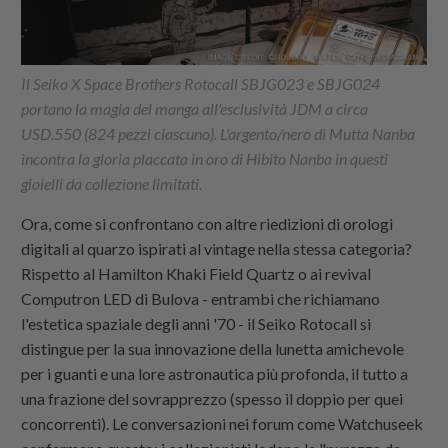
Il Seiko X Space Brothers Rotocall SBJG023 e SBJG024
portano la magia del manga all'esclusività JDM a circa
USD.550 (824 pezzi ciascuno). L'argento/nero di Mutta Nanba
incontra la gloria placcata in oro di Hibito Nanba in questi
gioielli da collezione limitati.
Ora, come si confrontano con altre riedizioni di orologi
digitali al quarzo ispirati al vintage nella stessa categoria?
Rispetto al Hamilton Khaki Field Quartz o ai revival
Computron LED di Bulova - entrambi che richiamano
l'estetica spaziale degli anni '70 - il Seiko Rotocall si
distingue per la sua innovazione della lunetta amichevole
per i guanti e una lore astronautica più profonda, il tutto a
una frazione del sovrapprezzo (spesso il doppio per quei
concorrenti). Le conversazioni nei forum come Watchuseek