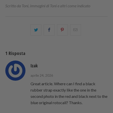
Scritto da Toni, immagini di Toni e altri come indicato
Condividi
Share
Condividi
Email
questo
this
questo
this
su
on
su
to
Twitter
Facebook
Pinterest
a
1 Risposta
friend
Izak
aprile 24, 2026
Great article. Where can I find a black
rubber strap exactly like the one in the
second photo in the red and black next to the
blue original rotocall? Thanks.