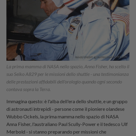
La prima mamma di NASA nello spazio, Anna Fisher, ha scelto il
suo Seiko A829 per le missioni dello shuttle - una testimonianza
delle prestazioni affidabili dell'orologio quando ogni secondo
contava sopra la Terra.
Immagina questo: è l'alba dell'era dello shuttle, e un gruppo
di astronauti intrepidi - persone come il pioniere olandese
Wubbo Ockels, la prima mamma nello spazio di NASA
Anna Fisher, l'australiano Paul Scully-Power e il tedesco Ulf
Merbold - si stanno preparando per missioni che