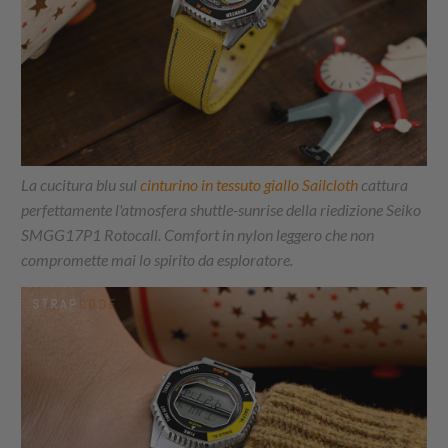
La cucitura blu sul
cinturino in tessuto giallo Sailcloth
cattura
perfettamente l'atmosfera shuttle-sunrise della riedizione Seiko
SMGG17P1 Rotocall. Comfort in nylon leggero che non
compromette mai lo spirito da esploratore.