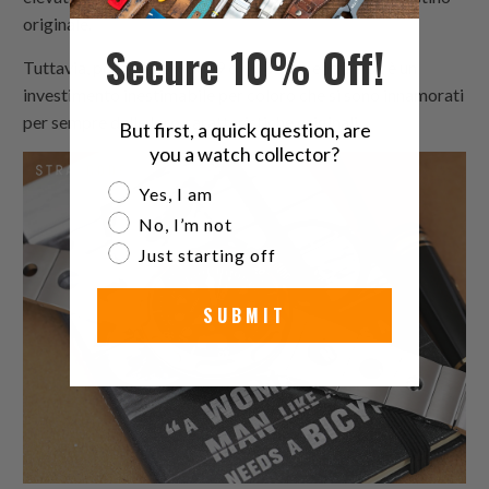
originale.
Secure 10% Off!
Tuttavia, possedere il 6009 o il 6010, o entrambi, è un
investimento inestimabile per coloro che si sono innamorati
per sempre delle loro caratteristiche originali.
But first, a quick question, are
you a watch collector?
Are you a watch collector?
Yes, I am
No, I’m not
Just starting off
SUBMIT