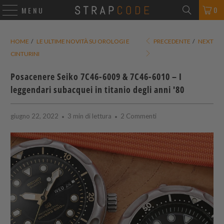
0
MENU
HOME
/
LE ULTIME NOVITÀ SU OROLOGI E
PRECEDENTE
/
NEXT
CINTURINI
Posacenere Seiko 7C46-6009 & 7C46-6010 – I
leggendari subacquei in titanio degli anni '80
giugno 22, 2022
3 min di lettura
2 Commenti