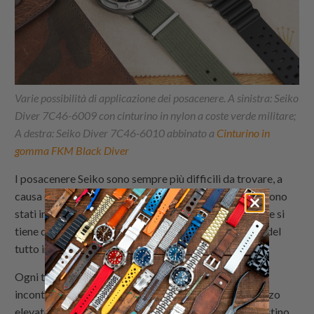
Varie possibilità di applicazione dei posacenere. A sinistra: Seiko
Diver 7C46-6009 con cinturino in nylon a coste verde militare;
A destra: Seiko Diver 7C46-6010 abbinato a
Cinturino in
gomma FKM Black Diver
I posacenere Seiko sono sempre più difficili da trovare, a
causa della loro estetica accattivante e del fatto che sono
stati in produzione solo per circa otto anni. Tuttavia, se si
tiene d'occhio il mercato dell'usato, non è un'impresa del
tutto impossibile.
Ogni tanto si presentano, anche in condizioni quasi
incontaminate condition.Naturally, ha sempre un prezzo
elevato, soprattutto se confrontato con il prezzo di listino