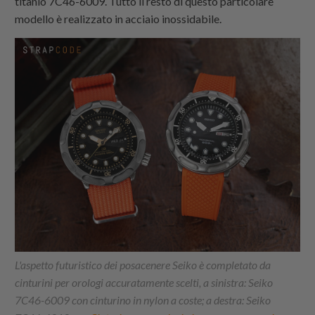
titanio 7C46-6009. Tutto il resto di questo particolare
modello è realizzato in acciaio inossidabile.
L'aspetto futuristico dei posacenere Seiko è completato da
cinturini per orologi accuratamente scelti, a sinistra: Seiko
7C46-6009 con cinturino in nylon a coste; a destra: Seiko