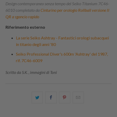
Design contemporaneo senza tempo del Seiko Titanium 7C46-
6010 completato da
Cinturino per orologio Rollball versione II
QR a sgancio rapido
Riferimento esterno
La serie Seiko Ashtray - Fantastici orologi subacquei
in titanio degli anni '80
Seiko Professional Diver's 600m 'Ashtray' del 1987,
rif. 7C46-6009
Scritto da S.K. , immagini di Toni
Condividi
Share
Condividi
Email
questo
this
questo
this
su
on
su
to
Twitter
Facebook
Pinterest
a