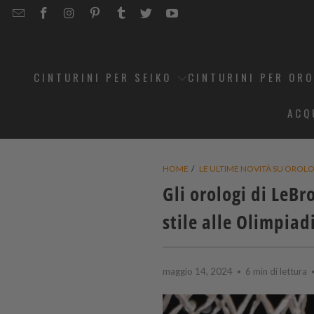
EMAIL
STRAPCODE
STRAPCODE
STRAPCODE
STRAPCODE
STRAPCODE
STRAPCODE
STRAPCODE
ON
ON
ON
ON
ON
ON
FACEBOOK
INSTAGRAM
PINTEREST
TUMBLR
TWITTER
YOUTUBE
CINTURINI PER SEIKO
CINTURINI PER OR
ACQ
HOME
/
LE ULTIME NOVITÀ SU OROLOG
Gli orologi di LeB
stile alle Olimpiad
maggio 14, 2024
6 min di lettura