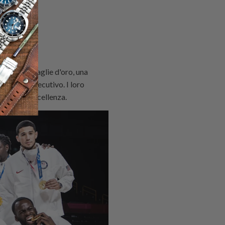
 con 16 medaglie d'oro, una
impico consecutivo. I loro
nte per l'eccellenza.