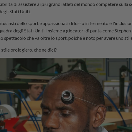
ibilità di assistere ai più grandi atleti del mondo competere sulla s
egli Stati Uniti.
tusiasti dello sport e appassionati di lusso in fermento è l'inclusio
uadra degli Stati Uniti. Insieme a giocatori di punta come Stephen 
spettacolo che va oltre lo sport, poiché è noto per avere uno stile 
tile orologiero, che ne dici?