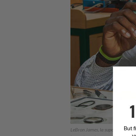
But f
LeBron James, la superstar della N
y