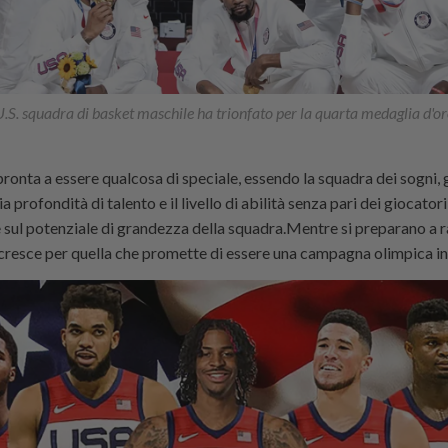
U.S. squadra di basket maschile ha trionfato per la quarta medaglia d'
pronta a essere qualcosa di speciale, essendo la squadra dei sogni, g
ia profondità di talento e il livello di abilità senza pari dei giocato
 sul potenziale di grandezza della squadra.Mentre si preparano a ra
 cresce per quella che promette di essere una campagna olimpica i