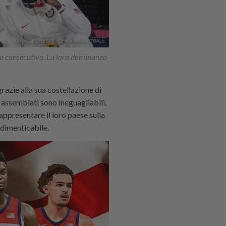
oro consecutiva. La loro dominanza
razie alla sua costellazione di
ri assemblati sono ineguagliabili,
ppresentare il loro paese sulla
ndimenticabile.