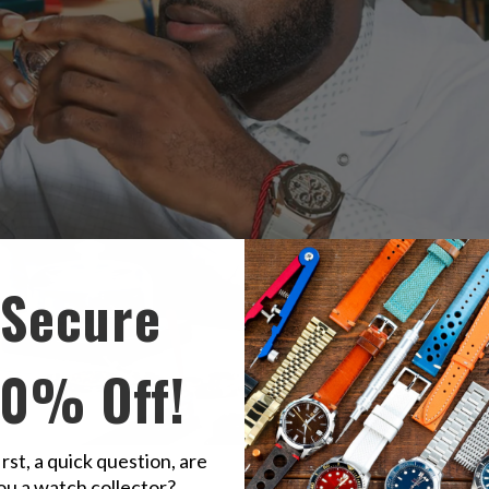
Secure
10% Off!
irst, a quick question, are
BA, sta facendo slam dunk nel suo gioco di polso con la sua collezione s
ou a watch collector?