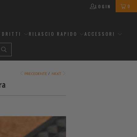
0
LOGIN
 DRITTI
RILASCIO RAPIDO
ACCESSORI
PRECEDENTE
/
NEXT
ra