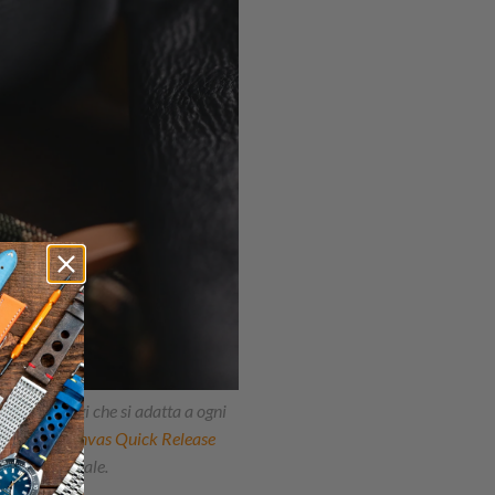
quegli orologi che si adatta a ogni
le Khaki Canvas Quick Release
te ma informale.