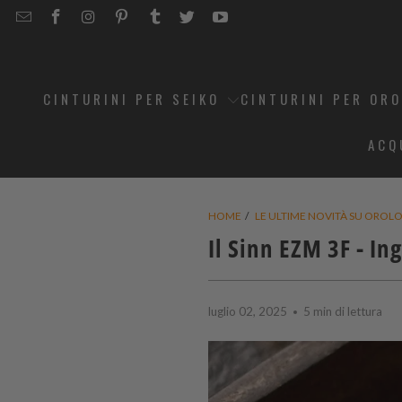
EMAIL
STRAPCODE
STRAPCODE
STRAPCODE
STRAPCODE
STRAPCODE
STRAPCODE
STRAPCODE
ON
ON
ON
ON
ON
ON
FACEBOOK
INSTAGRAM
PINTEREST
TUMBLR
TWITTER
YOUTUBE
CINTURINI PER SEIKO
CINTURINI PER OR
ACQ
HOME
/
LE ULTIME NOVITÀ SU OROLOG
Il Sinn EZM 3F - I
luglio 02, 2025
5 min di lettura