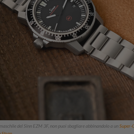
maschile del Sinn EZM 3F, non puoi sbagliare abbinandolo a un
Super-O
 Strap