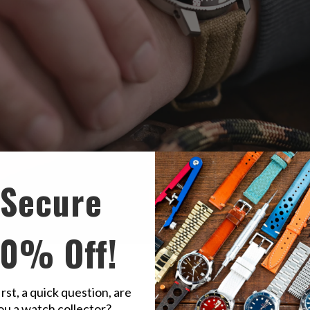
Secure
10% Off!
 di Sinn di dare priorità alla funzionalità rispetto alla forma, è uno di 
ino complementare. In questo caso, la combinazione con un
Aviator Sty
irst, a quick question, are
 per qualsiasi occasione che richieda un codice di abbigliamento elegan
ou a watch collector?