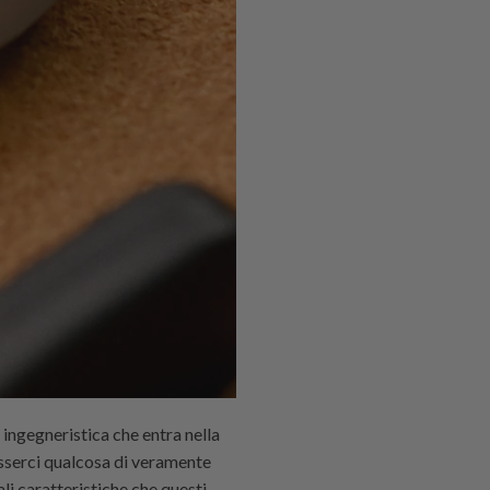
 ingegneristica che entra nella
 esserci qualcosa di veramente
li caratteristiche che questi