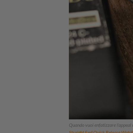
Quando vuoi enfatizzare l'appeal 
Straight End Quick Release Watch