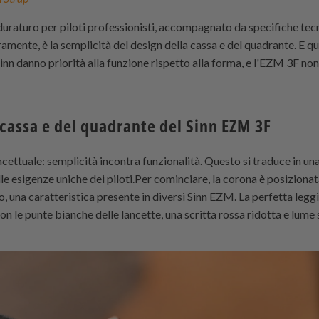
duraturo per piloti professionisti, accompagnato da specifiche tec
uramente, è la semplicità del design della cassa e del quadrante. E q
 Sinn danno priorità alla funzione rispetto alla forma, e l'EZM 3F no
 cassa e del quadrante del Sinn EZM 3F
cettuale: semplicità incontra funzionalità. Questo si traduce in una
le esigenze uniche dei piloti.Per cominciare, la corona è posizionata
o, una caratteristica presente in diversi Sinn EZM. La perfetta legg
le punte bianche delle lancette, una scritta rossa ridotta e lume sug