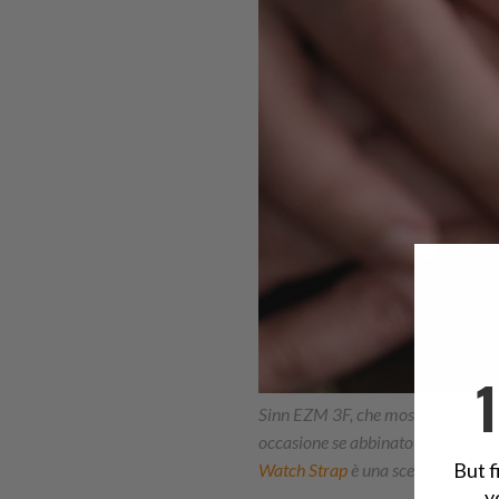
Sinn EZM 3F, che mostra la filosofia
occasione se abbinato a un cintur
But f
Watch Strap
è una scelta perfetta
y