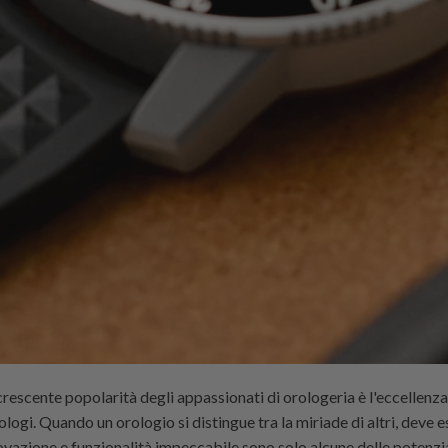
 crescente popolarità degli appassionati di orologeria è l'eccellenza
logi. Quando un orologio si distingue tra la miriade di altri, deve
novazione e funzionalità impeccabile sono solo alcune delle potenzia