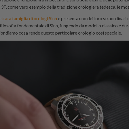
 3F, come vero esempio della tradizione orologiera tedesca, le mos
ettata famiglia di orologi Sinn
e presenta uno dei loro straordinari c
ilosofia fondamentale di Sinn, fungendo da modello classico e durat
ofondiamo cosa rende questo particolare orologio così speciale.