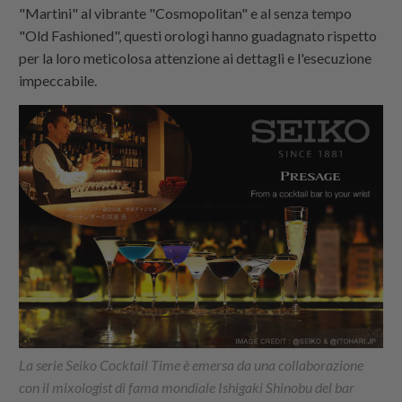
"Martini" al vibrante "Cosmopolitan" e al senza tempo
"Old Fashioned", questi orologi hanno guadagnato rispetto
per la loro meticolosa attenzione ai dettagli e l'esecuzione
impeccabile.
La serie Seiko Cocktail Time è emersa da una collaborazione
con il mixologist di fama mondiale Ishigaki Shinobu del bar