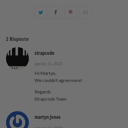
Condividi
Share
Condividi
Email
questo
this
questo
this
su
on
su
to
Twitter
Facebook
Pinterest
a
2 Risposte
friend
strapcode
agosto 11, 2023
Hi Martyn,
We couldn’t agree more!
Regards
Strapcode Team
martyn Jones