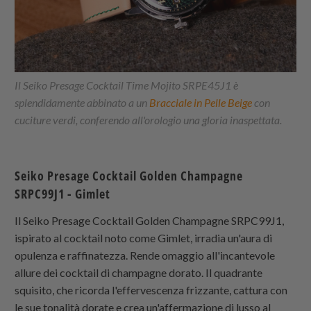
Il Seiko Presage Cocktail Time Mojito SRPE45J1 è
splendidamente abbinato a un
Bracciale in Pelle Beige
con
cuciture verdi, conferendo all'orologio una gloria inaspettata.
Seiko Presage Cocktail Golden Champagne
SRPC99J1
- Gimlet
Il Seiko Presage Cocktail Golden Champagne SRPC99J1,
ispirato al cocktail noto come Gimlet, irradia un'aura di
opulenza e raffinatezza. Rende omaggio all'incantevole
allure dei cocktail di champagne dorato. Il quadrante
squisito, che ricorda l'effervescenza frizzante, cattura con
le sue tonalità dorate e crea un'affermazione di lusso al