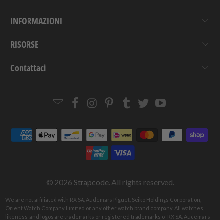
INFORMAZIONI
RISORSE
Contattaci
Email
Strapcode
Strapcode
Strapcode
Strapcode
Strapcode
Strapcode
Strapcode
on
on
on
on
on
on
Facebook
Instagram
Pinterest
Tumblr
Twitter
YouTube
© 2026
Strapcode
. All rights reserved.
We are not affiliated with RX SA, Audemars Piguet, Seiko Holdings Corporation,
Orient Watch Company Limited or any other watch brand company. All watches,
likeness, and logos are trademarks or registered trademarks of RX SA, Audemars