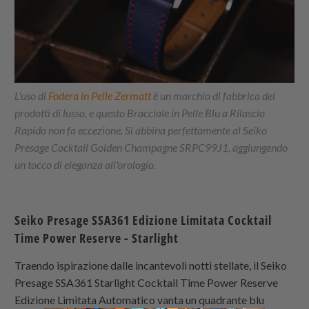
L'uso di
Fodera in Pelle Zermatt
è un marchio di fabbrica dei
prodotti di lusso, e questo Bracciale in Pelle Blu a Rilascio
Rapido non fa eccezione. Si abbina perfettamente al Seiko
Presage Cocktail Golden Champagne SRPC99J1, aggiungendo
un tocco di eleganza all'orologio.
Seiko Presage SSA361
Edizione Limitata Cocktail
Time Power Reserve - Starlight
Traendo ispirazione dalle incantevoli notti stellate, il Seiko
Presage SSA361 Starlight Cocktail Time Power Reserve
Edizione Limitata Automatico vanta un quadrante blu