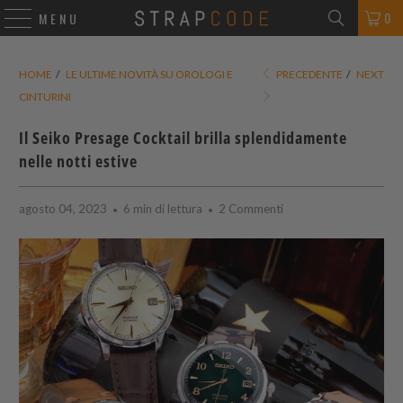
0
MENU
HOME
/
LE ULTIME NOVITÀ SU OROLOGI E
PRECEDENTE
/
NEXT
CINTURINI
Il Seiko Presage Cocktail brilla splendidamente
nelle notti estive
agosto 04, 2023
6 min di lettura
2 Commenti