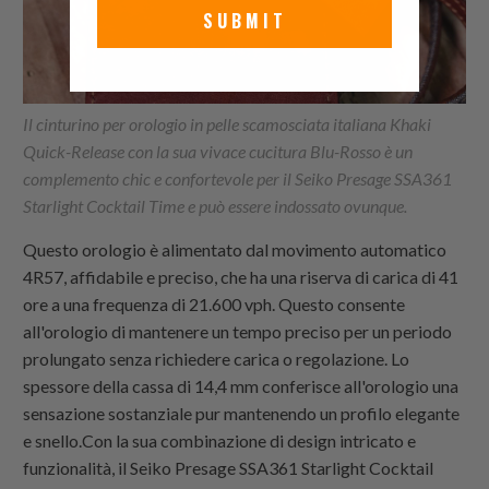
SUBMIT
Il cinturino per orologio in pelle scamosciata italiana Khaki
Quick-Release con la sua vivace cucitura Blu-Rosso è un
complemento chic e confortevole per il Seiko Presage SSA361
Starlight Cocktail Time e può essere indossato ovunque.
Questo orologio è alimentato dal movimento automatico
4R57, affidabile e preciso, che ha una riserva di carica di 41
ore a una frequenza di 21.600 vph. Questo consente
all'orologio di mantenere un tempo preciso per un periodo
prolungato senza richiedere carica o regolazione. Lo
spessore della cassa di 14,4 mm conferisce all'orologio una
sensazione sostanziale pur mantenendo un profilo elegante
e snello.Con la sua combinazione di design intricato e
funzionalità, il Seiko Presage SSA361 Starlight Cocktail