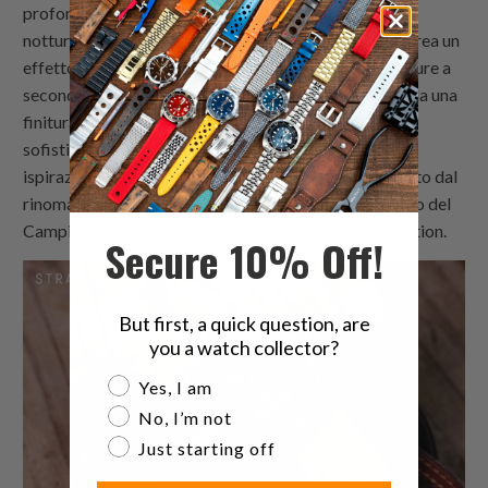
profondo che rispecchia il fascino ipnotico del cielo
notturno. Il quadrante presenta un motivo unico che crea un
effetto tridimensionale, con diverse tonalità e sfumature a
seconda delle condizioni di illuminazione. Arricchito da una
finitura lucida, emana un aspetto lussuoso e
sofisticato.Questo orologio in edizione limitata trae
ispirazione dal cocktail blu chiamato "Starlight", creato dal
rinomato mixologist Hisashi Kishi, vincitore in passato del
Campionato Mondiale dell'International Bar Association.
Secure 10% Off!
But first, a quick question, are
you a watch collector?
Are you a watch collector?
Yes, I am
No, I’m not
Just starting off