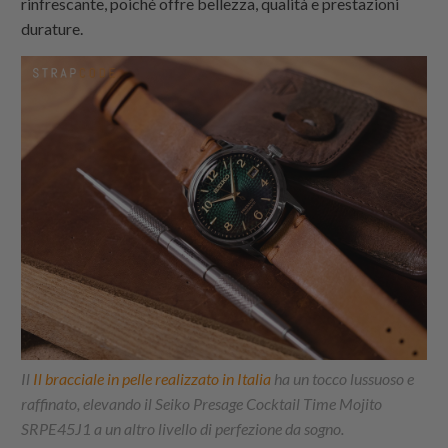
rinfrescante, poiché offre bellezza, qualità e prestazioni
durature.
Il
I
l bracciale in pelle realizzato in Italia
ha un tocco lussuoso e
raffinato, elevando il Seiko Presage Cocktail Time Mojito
SRPE45J1 a un altro livello di perfezione da sogno.