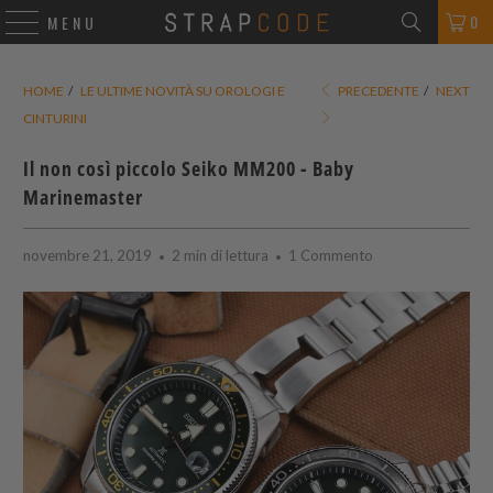
0
MENU
HOME
/
LE ULTIME NOVITÀ SU OROLOGI E
PRECEDENTE
/
NEXT
CINTURINI
Il non così piccolo Seiko MM200 - Baby
Marinemaster
novembre 21, 2019
2 min di lettura
1 Commento