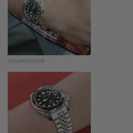
SS201805P2S109