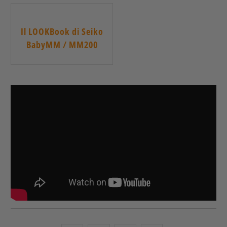
Il LOOKBook di Seiko
BabyMM / MM200