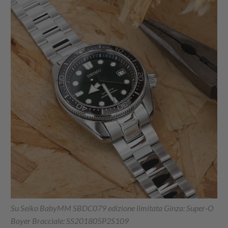
Su Seiko BabyMM SBDC079 edizione limitata Ginza: Super-O
Boyer Bracciale: SS201805P2S109