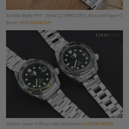
Su Seiko Baby MM – Zimbe 12 SPB0109J1, Bracciale Super-O
Boyer :
SS201820B109
Sinistra : Super-O Boyer tutto Spazzolato
SS201805B109