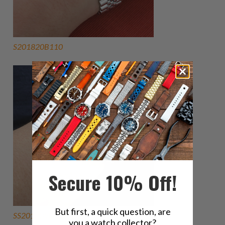
S201820B110
Secure 10% Off!
But first, a quick question, are
SS201805B111
you a watch collector?