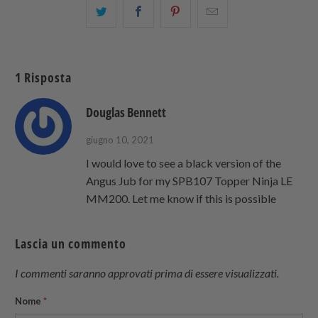
Condividi
Share
Condividi
Email
questo
this
questo
this
su
on
su
to
Twitter
Facebook
Pinterest
a
1 Risposta
friend
Douglas Bennett
giugno 10, 2021
I would love to see a black version of the
Angus Jub for my SPB107 Topper Ninja LE
MM200. Let me know if this is possible
Lascia un commento
I commenti saranno approvati prima di essere visualizzati.
Nome
*