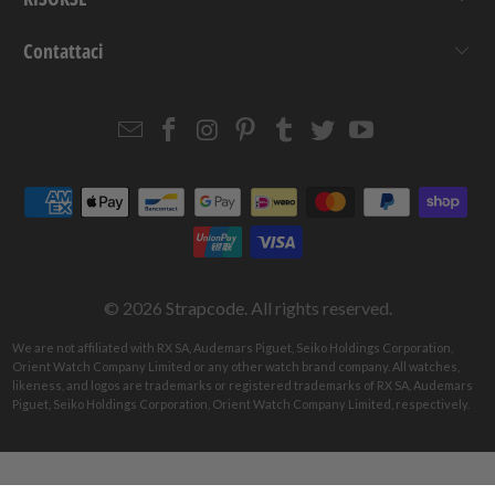
Contattaci
Email
Strapcode
Strapcode
Strapcode
Strapcode
Strapcode
Strapcode
Strapcode
on
on
on
on
on
on
Facebook
Instagram
Pinterest
Tumblr
Twitter
YouTube
© 2026
Strapcode
. All rights reserved.
We are not affiliated with RX SA, Audemars Piguet, Seiko Holdings Corporation,
Orient Watch Company Limited or any other watch brand company. All watches,
likeness, and logos are trademarks or registered trademarks of RX SA, Audemars
Piguet, Seiko Holdings Corporation, Orient Watch Company Limited, respectively.