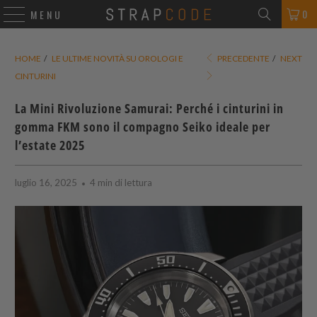
0
MENU
HOME
/
LE ULTIME NOVITÀ SU OROLOGI E
PRECEDENTE
/
NEXT
CINTURINI
La Mini Rivoluzione Samurai: Perché i cinturini in
gomma FKM sono il compagno Seiko ideale per
l’estate 2025
luglio 16, 2025
4 min di lettura