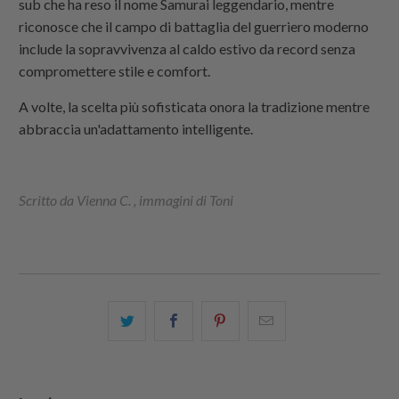
sub che ha reso il nome Samurai leggendario, mentre
riconosce che il campo di battaglia del guerriero moderno
include la sopravvivenza al caldo estivo da record senza
compromettere stile e comfort.
A volte, la scelta più sofisticata onora la tradizione mentre
abbraccia un'adattamento intelligente.
Scritto da Vienna C. , immagini di Toni
Condividi
Share
Condividi
Email
questo
this
questo
this
su
on
su
to
Twitter
Facebook
Pinterest
a