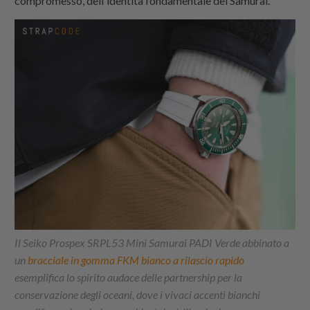
compromesso, dell'identità fondamentale del Samurai.
Il Seiko Prospex SRPL53 Mini Samurai PADI Verde abbinato a
un
bracciale in gomma FKM bianco a rilascio rapido
esemplifica lo spirito audace delle partnership per la
conservazione degli oceani, dove i vivaci accenti bianchi