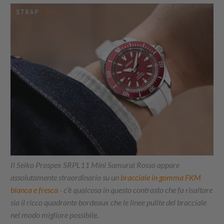
Il Seiko Prospex SRPL11 Mini Samurai Rosso appare
assolutamente straordinario su un
bracciale in gomma FKM
bianca e fresca
- c'è qualcosa in questo contrasto che fa risaltare
sia il ricco quadrante bordeaux che le linee pulite del bracciale
nel modo migliore possibile.