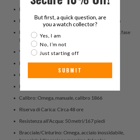
Materiale: Acciaio inossidabile
But first, a quick question, are
Dimensioni: Diametro 42mm; Spessore 17.0mm
you a watch collector?
Funzioni: Ore, minuti, secondi, cronografo, data, fase
Are you a watch collector?
Yes, I am
lunare
No, I’m not
Vetro: Zaffiro
Just starting off
Fondello: Espositivo, zaffiro
SUBMIT
Quadrante: Quadrante Fase Lunare Nero
Lume: Sì, Super-LumiNova
Calibro: Omega, manuale, calibro 1866
Riserva di Carica: Circa 48 ore
Resistenza all'Acqua: 50 metri/167 piedi
Bracciale/Cinturino: Omega, acciaio inossidabile,