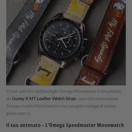
Il look sportivo dell'orologio Omega Moonphase è completato
da
Gunny X MT Leather Watch Strap
- uno stile minimalista
Snoopy in stile Moonswatch, ma con pelle vintage di colore
giallo sporco.
Il suo antenato - L'Omega Speedmaster Moonwatch