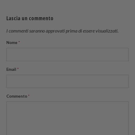
su
on
su
to
Twitter
Facebook
Pinterest
a
Lascia un commento
friend
I commenti saranno approvati prima di essere visualizzati.
Nome
*
Email
*
Commento
*