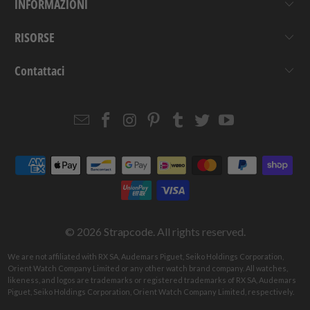
INFORMAZIONI
RISORSE
Contattaci
Email
Strapcode
Strapcode
Strapcode
Strapcode
Strapcode
Strapcode
Strapcode
on
on
on
on
on
on
Facebook
Instagram
Pinterest
Tumblr
Twitter
YouTube
© 2026
Strapcode
. All rights reserved.
We are not affiliated with RX SA, Audemars Piguet, Seiko Holdings Corporation,
Orient Watch Company Limited or any other watch brand company. All watches,
likeness, and logos are trademarks or registered trademarks of RX SA, Audemars
Piguet, Seiko Holdings Corporation, Orient Watch Company Limited, respectively.