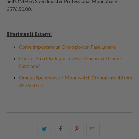
nell'OMEGA Speedmaster Professional Moonphase
3576.50.00.
Riferimenti Esterni
Come Impostare un Orologio con Fase Lunare
Che cos'è un Orologio con Fase Lunare &e Come
Funziona?
Omega Speedmaster Moonwatch Cronografo 42 mm
3576.50.00
Condividi
Share
Condividi
Email
questo
this
questo
this