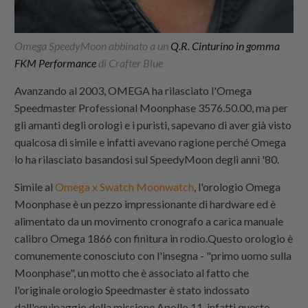
Omega SpeedyMoon abbinato a un
Q.R. Cinturino in gomma
FKM Performance
di Crafter Blue
Avanzando al 2003, OMEGA ha rilasciato l'Omega
Speedmaster Professional Moonphase 3576.50.00, ma per
gli amanti degli orologi e i puristi, sapevano di aver già visto
qualcosa di simile e infatti avevano ragione perché Omega
lo ha rilasciato basandosi sul SpeedyMoon degli anni '80.
Simile al
Omega x Swatch Moonwatch
, l'orologio Omega
Moonphase è un pezzo impressionante di hardware ed è
alimentato da un movimento cronografo a carica manuale
calibro Omega 1866 con finitura in rodio.Questo orologio è
comunemente conosciuto con l'insegna - "primo uomo sulla
Moonphase", un motto che è associato al fatto che
l'originale orologio Speedmaster è stato indossato
dall'equipaggio della missione Apollo 11, infatti questo