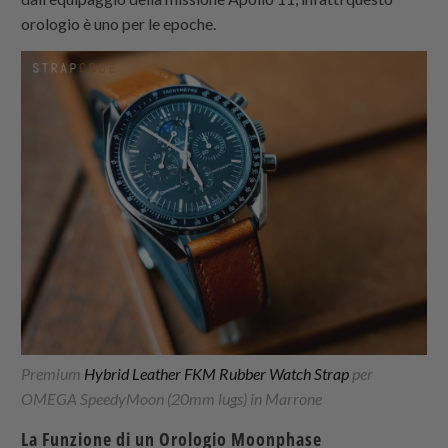
orologio è uno per le epoche.
Premium
Hybrid Leather FKM Rubber Watch Strap
per
OMEGA SpeedyMoon (20mm lugs) in Marrone
La Funzione di un Orologio Moonphase