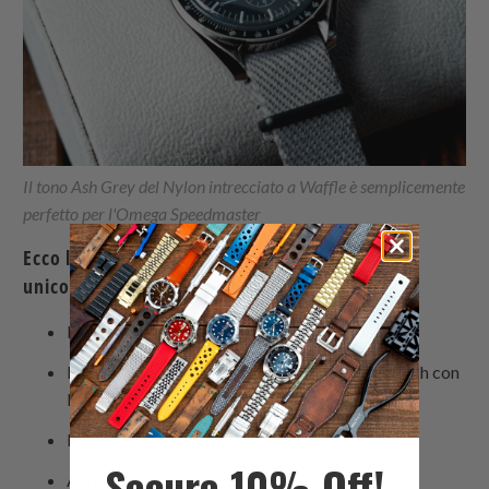
Il tono Ash Grey del Nylon intrecciato a Waffle è semplicemente
perfetto per l'Omega Speedmaster
Ecco le caratteristiche dell'orologio tutte in un
unico posto;
Produttore: OMEGA
Modello: Speedmaster Professional Moonwatch con
Moonphase
Riferimento: 3576.50.00
Secure 10% Off!
Anno: 2000