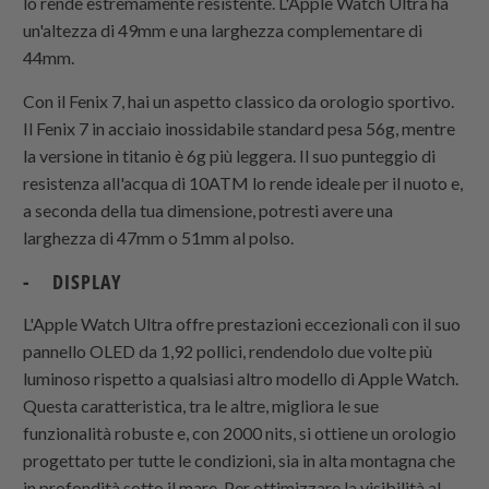
lo rende estremamente resistente. L'Apple Watch Ultra ha
un'altezza di 49mm e una larghezza complementare di
44mm.
Con il Fenix 7, hai un aspetto classico da orologio sportivo.
Il Fenix 7 in acciaio inossidabile standard pesa 56g, mentre
la versione in titanio è 6g più leggera. Il suo punteggio di
resistenza all'acqua di 10ATM lo rende ideale per il nuoto e,
a seconda della tua dimensione, potresti avere una
larghezza di 47mm o 51mm al polso.
- DISPLAY
L'Apple Watch Ultra offre prestazioni eccezionali con il suo
pannello OLED da 1,92 pollici, rendendolo due volte più
luminoso rispetto a qualsiasi altro modello di Apple Watch.
Questa caratteristica, tra le altre, migliora le sue
funzionalità robuste e, con 2000 nits, si ottiene un orologio
progettato per tutte le condizioni, sia in alta montagna che
in profondità sotto il mare. Per ottimizzare la visibilità al