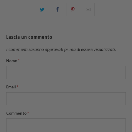
Condividi
Share
Condividi
Email
questo
this
questo
this
su
on
su
to
Twitter
Facebook
Pinterest
a
Lascia un commento
friend
I commenti saranno approvati prima di essere visualizzati.
Nome
*
Email
*
Commento
*