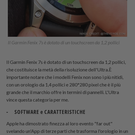
Il Garmin Fenix 7s è dotato di un touchscreen da 1,2 pollici
Il Garmin Fenix 7s è dotato di un touchscreen da 1,2 pollici,
che costituisce la metà della risoluzione dell'Ultra.È
importante notare che i modelli Fenix non sono i più nitidi,
con un orologio da 1,4 pollici e 280*280 pixel che è il più
grande che il marchio offre in termini di pannelli. L'Ultra
vince questa categoria per me.
- SOFTWARE e CARATTERISTICHE
Apple ha dimostrato finezza al loro evento "far out"
svelando un'App di terze parti che trasforma l'orologio in un