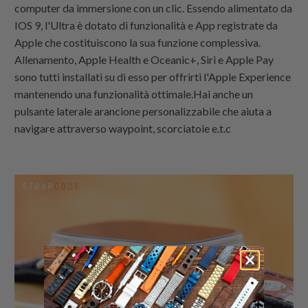
computer da immersione con un clic. Essendo alimentato da
IOS 9, l'Ultra è dotato di funzionalità e App registrate da
Apple che costituiscono la sua funzione complessiva.
Allenamento, Apple Health e Oceanic+, Siri e Apple Pay
sono tutti installati su di esso per offrirti l'Apple Experience
mantenendo una funzionalità ottimale.Hai anche un
pulsante laterale arancione personalizzabile che aiuta a
navigare attraverso waypoint, scorciatoie e.t.c