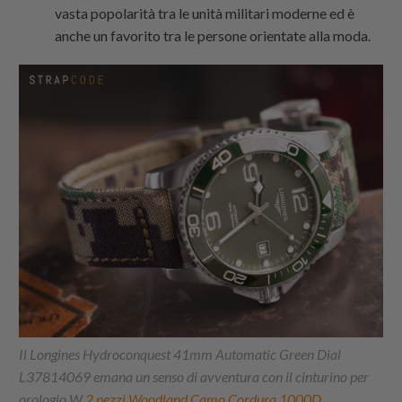
vasta popolarità tra le unità militari moderne ed è
anche un favorito tra le persone orientate alla moda.
Il Longines Hydroconquest 41mm Automatic Green Dial
L37814069 emana un senso di avventura con il cinturino per
orologio W
2 pezzi Woodland Camo Cordura 1000D
,