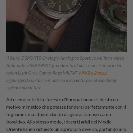
Il Seiko 5 SPORTS Orologio Analogico Sportivo Militare Verde
Automatico SSA299K1 prende vita al polso con il cinturino in
nylon Light Grey Camouflage MiLTAT
WW2 a 2 pezzi
,
aggiungendo un tocco moderno e avventuroso al suo design
ispirato al militare.
Ad esempio, le fitte foreste d'Europa hanno richiesto un
motivo mimetico che potesse fondersi perfettamente con il
fogliame circostante, dando origine al famoso camo
boschivo. Allo stesso modo, i deserti aridi del Medio
Oriente hanno richiesto un approccio diverso, portando allo