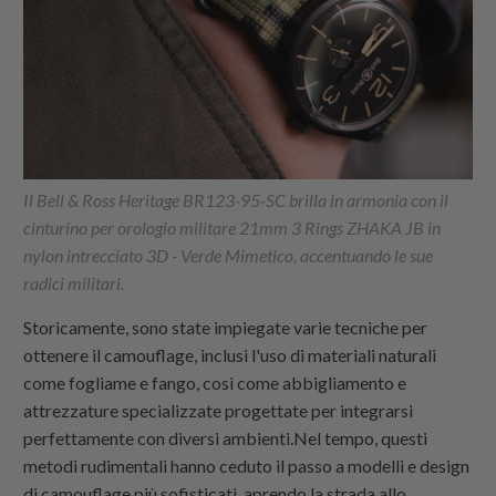
Il Bell & Ross Heritage BR123-95-SC brilla in armonia con il
cinturino per orologio militare 21mm 3 Rings ZHAKA JB in
nylon intrecciato 3D - Verde Mimetico, accentuando le sue
radici militari.
Storicamente, sono state impiegate varie tecniche per
ottenere il camouflage, inclusi l'uso di materiali naturali
come fogliame e fango, così come abbigliamento e
attrezzature specializzate progettate per integrarsi
perfettamente con diversi ambienti.Nel tempo, questi
metodi rudimentali hanno ceduto il passo a modelli e design
di camouflage più sofisticati, aprendo la strada allo