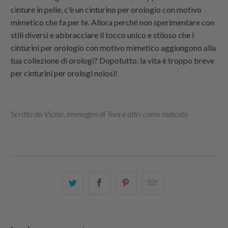
cinture in pelle, c'è un cinturino per orologio con motivo
mimetico che fa per te. Allora perché non sperimentare con
stili diversi e abbracciare il tocco unico e stiloso che i
cinturini per orologio con motivo mimetico aggiungono alla
tua collezione di orologi? Dopotutto, la vita è troppo breve
per cinturini per orologi noiosi!
Scritto da Victor, immagini di Toni e altri come indicato
Condividi
Share
Condividi
Email
questo
this
questo
this
su
on
su
to
Twitter
Facebook
Pinterest
a