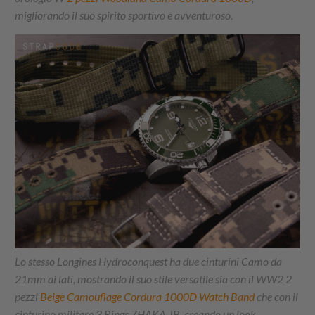
migliorando il suo spirito sportivo e avventuroso.
Lo stesso Longines Hydroconquest ha due cinturini Camo da
21mm ai lati, mostrando il suo stile versatile sia con il WW2 2
pezzi
Beige Camouflage Cordura 1000D Watch Band
che con il
cinturino militare 3 Rings ZHAKA JB, creando un look