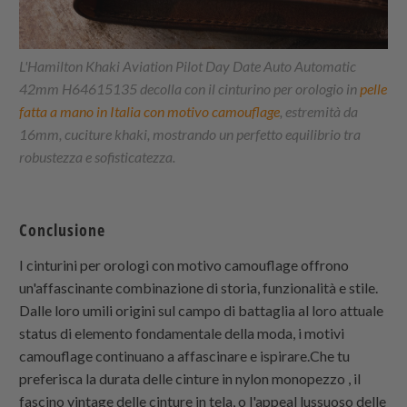
L'Hamilton Khaki Aviation Pilot Day Date Auto Automatic
42mm H64615135 decolla con il cinturino per orologio in
pelle
fatta a mano in Italia con motivo camouflage
, estremità da
16mm, cuciture khaki, mostrando un perfetto equilibrio tra
robustezza e sofisticatezza.
Conclusione
I cinturini per orologi con motivo camouflage offrono
un'affascinante combinazione di storia, funzionalità e stile.
Dalle loro umili origini sul campo di battaglia al loro attuale
status di elemento fondamentale della moda, i motivi
camouflage continuano a affascinare e ispirare.Che tu
preferisca la durata delle
cinture in nylon monopezzo
, il
fascino vintage delle cinture in tela, o l'appeal lussuoso delle