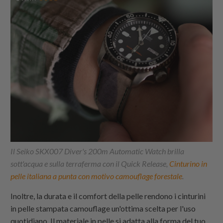
Il Seiko SKX007 Diver's 200m Automatic Watch brilla
sott'acqua e sulla terraferma con il Quick Release,
Cinturino in
pelle italiana a punta con motivo camouflage forestale
.
Inoltre, la durata e il comfort della pelle rendono i cinturini
in pelle stampata camouflage un'ottima scelta per l'uso
quotidiano. Il materiale in pelle si adatta alla forma del tuo