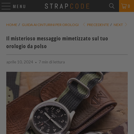
0
MENU
HOME
/
GUIDA AI CINTURINI PER OROLOGI
PRECEDENTE
/
NEXT
Il misterioso messaggio mimetizzato sul tuo
orologio da polso
aprile 10, 2024
7 min di lettura