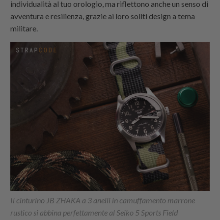
individualità al tuo orologio, ma riflettono anche un senso di
avventura e resilienza, grazie ai loro soliti design a tema
militare.
Il cinturino JB ZHAKA a 3 anelli in camuffamento marrone
rustico si abbina perfettamente al Seiko 5 Sports Field