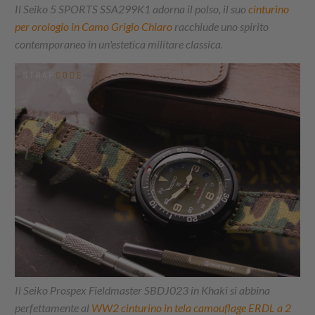
Il Seiko 5 SPORTS SSA299K1 adorna il polso, il suo
cinturino
per orologio in Camo Grigio Chiaro
racchiude uno spirito
contemporaneo in un'estetica militare classica.
Il Seiko Prospex Fieldmaster SBDJ023 in Khaki si abbina
perfettamente al
WW2 cinturino in tela camouflage ERDL a 2