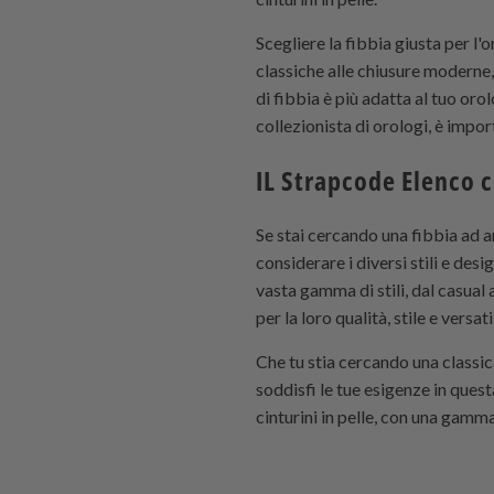
Scegliere la fibbia giusta per l'
classiche alle chiusure moderne, 
di fibbia è più adatta al tuo oro
collezionista di orologi, è impor
IL
Strapcode
Elenco c
Se stai cercando una fibbia ad a
considerare i diversi stili e des
vasta gamma di stili, dal casual 
per la loro qualità, stile e versati
Che tu stia cercando una classi
soddisfi le tue esigenze in quest
cinturini in pelle, con una gamma 