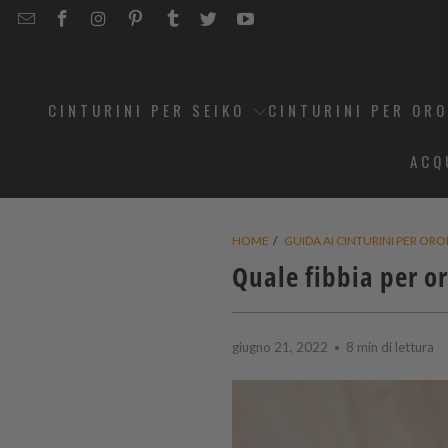
EMAIL
STRAPCODE
STRAPCODE
STRAPCODE
STRAPCODE
STRAPCODE
STRAPCODE
STRAPCODE
ON
ON
ON
ON
ON
ON
FACEBOOK
INSTAGRAM
PINTEREST
TUMBLR
TWITTER
YOUTUBE
CINTURINI PER SEIKO
CINTURINI PER OR
ACQ
HOME
/
GUIDA AI CINTURINI PER OR
Quale fibbia per or
giugno 21, 2022
8 min di lettura