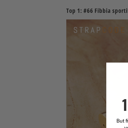
Top 1: #66
Fibbia sport
But f
y