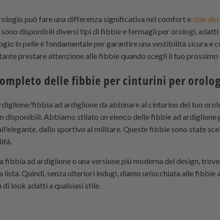
orologio può fare una differenza significativa nel comfort e
stile de
sono disponibili diversi tipi di fibbie e fermagli per orologi, adatt
logio in pelle è fondamentale per garantire una vestibilità sicura e 
tante prestare attenzione alle fibbie quando scegli il tuo prossimo c
ompleto delle fibbie per cinturini per orolog
rdiglione/fibbia ad ardiglione da abbinare al cinturino del tuo orol
ign disponibili. Abbiamo stilato un elenco delle fibbie ad ardiglione
all'elegante, dallo sportivo al militare. Queste fibbie sono state sce
lità.
ca fibbia ad ardiglione o una versione più moderna del design, trov
a lista. Quindi, senza ulteriori indugi, diamo un'occhiata alle fibbie
di look adatti a qualsiasi stile.