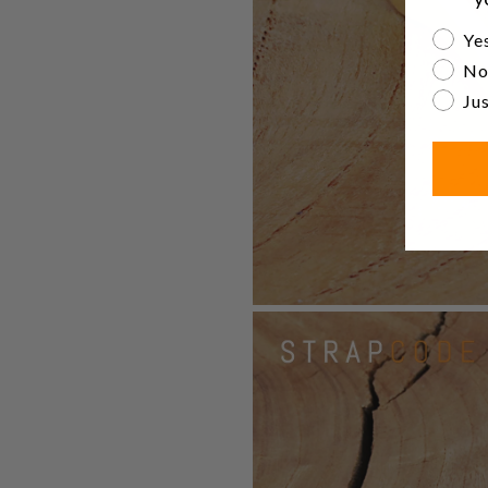
Are yo
Yes
No
Jus