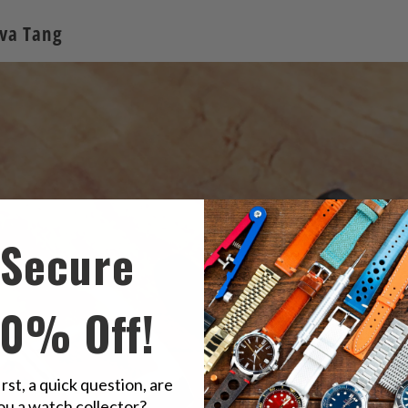
iva Tang
Secure
10% Off!
irst, a quick question, are
ou a watch collector?