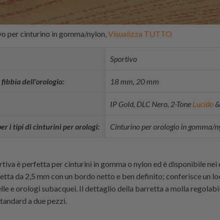
vo per cinturino in gomma/nylon,
Visualizza TUTTO
Sportivo
fibbia dell'orologio:
18 mm, 20 mm
IP Gold, DLC Nero, 2-Tone
Lucido
&
i tipi di cinturini per orologi:
Cinturino per orologio in gomma/n
rtiva è perfetta per cinturini in gomma o nylon ed è disponibile ne
uetta da 2,5 mm con un bordo netto e ben definito; conferisce un l
elle e orologi subacquei. Il dettaglio della barretta a molla regolabil
standard a due pezzi.