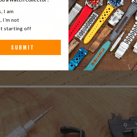
u a watch collector?
, I am
, I’m not
t starting off
SUBMIT