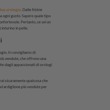
l tuo orologio
. Dalle fibbie
i a ogni gusto. Sapere quale tipo
confortevole. Pertanto, se sei un
inturino in pelle.
i
ogio, ti consigliamo di
 più vendute, che offrono una
lte dagli appassionati di orologi
erai sicuramente qualcosa che
 ad ardiglione più vendute per