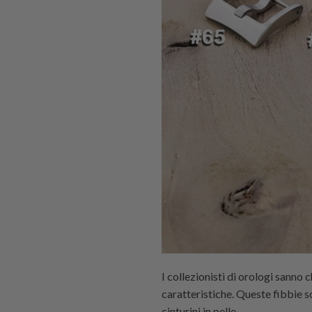
I collezionisti di orologi sanno c
caratteristiche. Queste fibbie s
cinturini in pelle.