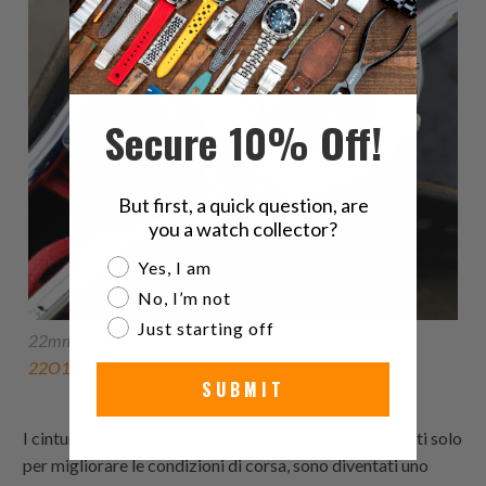
Secure 10% Off!
But first, a quick question, are
you a watch collector?
Are you a watch collector?
Yes, I am
No, I’m not
Just starting off
22mm MiLTAT Racer Fatto a Mano Italiano
22O18PBU63R1B24
SUBMIT
I cinturini da orologio da rally racing non sono più scelti solo
per migliorare le condizioni di corsa, sono diventati uno