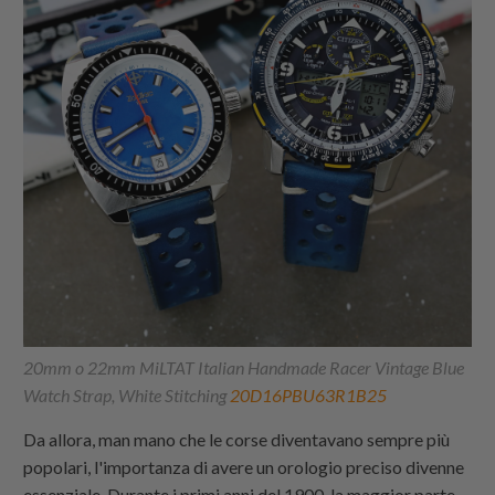
20mm o 22mm MiLTAT Italian Handmade Racer Vintage Blue
Watch Strap, White Stitching
20D16PBU63R1B25
Da allora, man mano che le corse diventavano sempre più
popolari, l'importanza di avere un orologio preciso divenne
essenziale. Durante i primi anni del 1900, la maggior parte