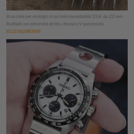
Bracciale per orologio in acciaio inossidabile 316L da 22 mm
Rollball con estremità dritta, chiusura V spazzolata
SS221820B088S