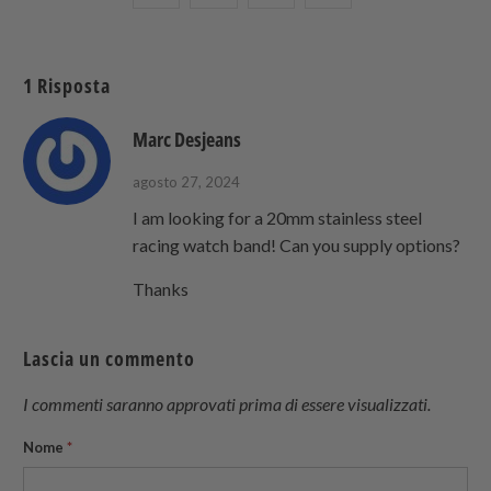
questo
this
questo
this
su
on
su
to
Twitter
Facebook
Pinterest
a
1 Risposta
friend
Marc Desjeans
agosto 27, 2024
I am looking for a 20mm stainless steel
racing watch band! Can you supply options?
Thanks
Lascia un commento
I commenti saranno approvati prima di essere visualizzati.
Nome
*