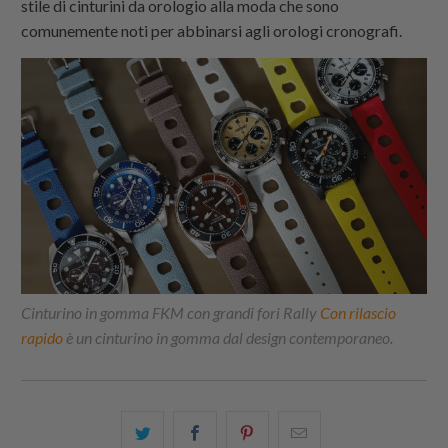
stile di cinturini da orologio alla moda che sono
comunemente noti per abbinarsi agli orologi cronografi.
Cinturino in gomma FKM con grandi fori Rally
Con rilascio
rapido
è un cinturino in gomma dal design contemporaneo.
Condividi
Share
Condividi
Email