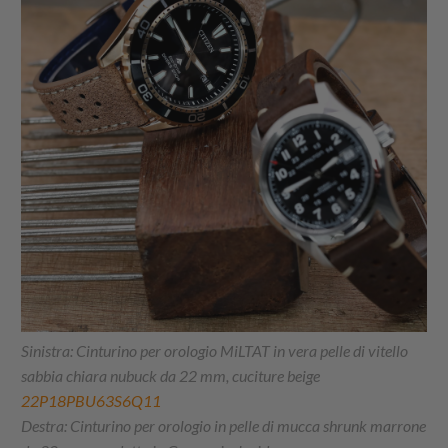
Sinistra: Cinturino per orologio MiLTAT in vera pelle di vitello
sabbia chiara nubuck da 22 mm, cuciture beige
22P18PBU63S6Q11
Destra: Cinturino per orologio in pelle di mucca shrunk marrone