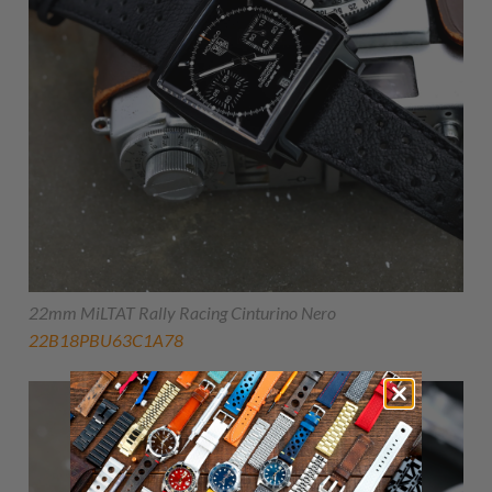
22mm MiLTAT Rally Racing Cinturino Nero
22B18PBU63C1A78