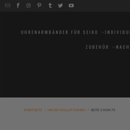
EMAIL
STRAPCODE
STRAPCODE
STRAPCODE
STRAPCODE
STRAPCODE
STRAPCODE
STRAPCODE
ON
ON
ON
ON
ON
ON
FACEBOOK
INSTAGRAM
PINTEREST
TUMBLR
TWITTER
YOUTUBE
UHRENARMBÄNDER FÜR SEIKO
INDIVID
ZUBEHÖR
NACH
STARTSEITE
/
MILTAT KOLLEKTIONEN
/
SEITE 1 VON 73