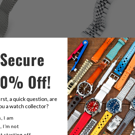
Secure
45
(45)
(16)
gesamt
$60.99
g
Bewertungen
$59.99
B
10% Off!
irst, a quick question, are
ou a watch collector?
u a watch collector?
, I am
, I’m not
t starting off