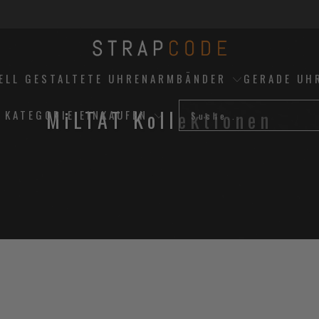
UELL GESTALTETE UHRENARMBÄNDER
GERADE UH
MiLTAT Kollektionen
 KATEGORIE EINKAUFEN
(52)