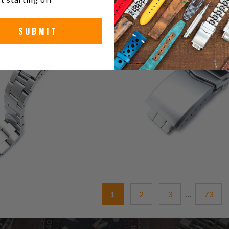
32
(32)
(11)
SUBMIT
gesamt
g
$55.99
$27.99
Bewertungen
B
1
2
3
…
73