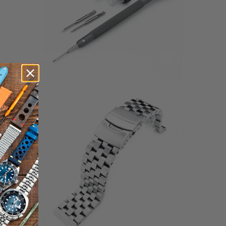
16
28
(28)
esamt
gesamt
$72.99
ewertungen
Bewertungen