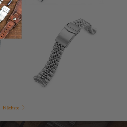
24
(24)
11
gesamt
$69.99
esamt
Bewertungen
ewertungen
Nächste