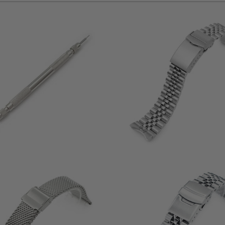
g
17
(17)
$86.99
B
gesamt
$14.99
Bewertungen
35
(35)
(20)
gesamt
$60.99
g
Bewertungen
$62.99
B