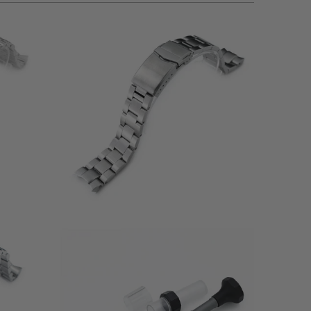
esamt
41
(41)
ewertungen
gesamt
$86.00
Bewertungen
20
17
(17)
esamt
gesamt
$12.99
ewertungen
Bewertungen