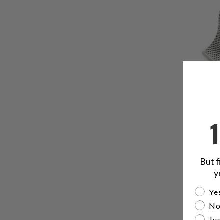
But f
y
Are yo
Yes
No
Jus