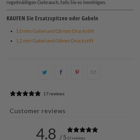
regelmäßigen Gebrauch, falls Sie es benötigen.
KAUFEN Sie Ersatzspitzen oder Gabeln
1,0 mm Gabel und 0,8 mm Druckstift
1,2 mm Gabel und 0.8mm Druckstift
Teilen
Teilen
Teilen
Email
Sie
Sie
Sie
this
dies
dies
dies
to
17 reviews
auf
auf
auf
a
Twitter
Facebook
Pinterest
friend
Customer reviews
4.8
/ 5
17 reviews