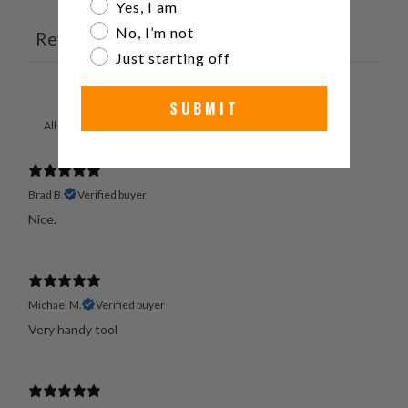
Are you a watch collector?
Yes, I am
No, I’m not
Reviews
Questions
17
0
Just starting off
SUBMIT
With media
Brad B.
Verified buyer
Nice.
Michael M.
Verified buyer
Very handy tool