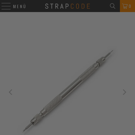
0
MENÜ