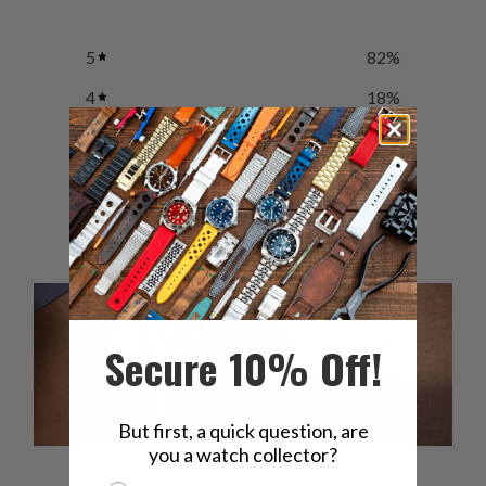
5
82
%
4
18
%
3
0
%
2
0
%
1
0
%
Secure 10% Off!
But first, a quick question, are
you a watch collector?
Ask a question
Write a review